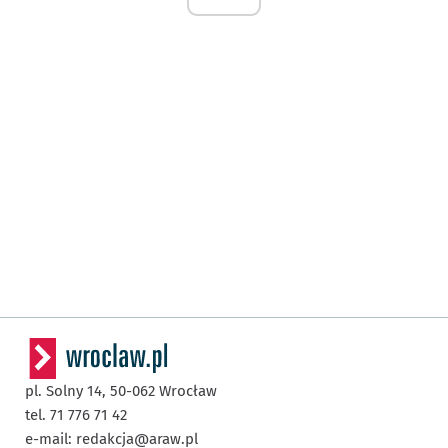
pl. Solny 14,
50-062
Wrocław
tel. 71 776 71 42
e-mail:
redakcja@araw.pl