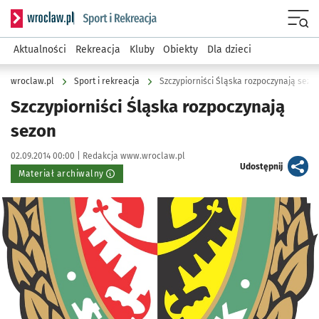
Serwis informacyjny wroclaw.pl podserwis: Sport i rekreacja
Menu
Aktualności
Rekreacja
Kluby
Obiekty
Dla dzieci
wroclaw.pl
Sport i rekreacja
Szczypiorniści Śląska rozpoczynają sezo
Szczypiorniści Śląska rozpoczynają
sezon
Data publikacji:
Autor:
02.09.2014 00:00 |
Redakcja www.wroclaw.pl
artykuł
Udostępnij
Materiał archiwalny
Kliknij, aby powiększyć