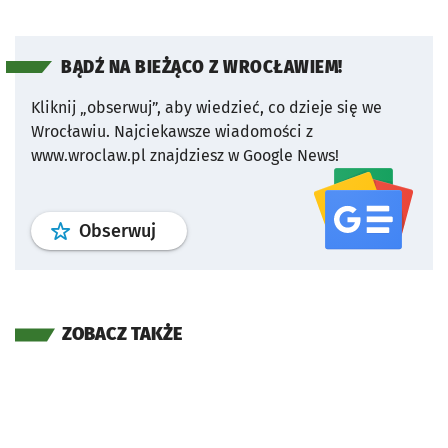
BĄDŹ NA BIEŻĄCO Z WROCŁAWIEM!
Kliknij „obserwuj”, aby wiedzieć, co dzieje się we
Wrocławiu.
Najciekawsze wiadomości z
www.wroclaw.pl znajdziesz w Google News!
profil
google news
serwisu wroclaw
Obserwuj
ZOBACZ TAKŻE