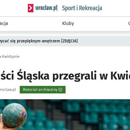
Serwis informacyjny wroclaw.pl podserwis: Sport 
acja
Kluby
wycać się przepięknym wnętrzem [ZDJĘCIA]
 w Kwidzynie
ści Śląska przegrali w Kw
roclaw.pl
Materiał archiwalny