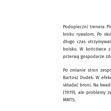
Podopieczni trenera Pi
kroku rywalom. Po sku
długo czas utrzymywal
boisku. W końcówce za
przerwą gospodarze zdo
Po zmianie stron zesp
Bartosz Dudek. W efekc
składać broni. Na kwa
(19:19), ale problemy
MMTS.