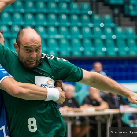
Szczypiorniści Śląs