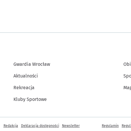
Gwardia Wrocław
Obi
Aktualności
Spo
Rekreacja
Map
Kluby Sportowe
Inne informacje
Redakcja
Deklaracja dostępności
Newsletter
Regulamin
Regul