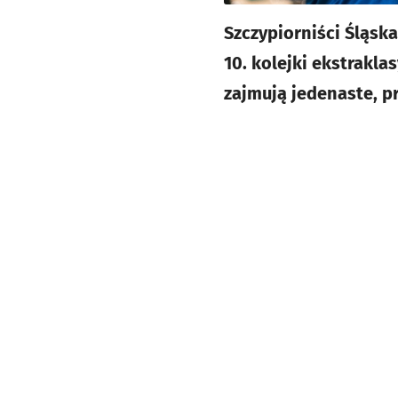
Szczypiorniści Śląsk
10. kolejki ekstrakl
zajmują jedenaste, p