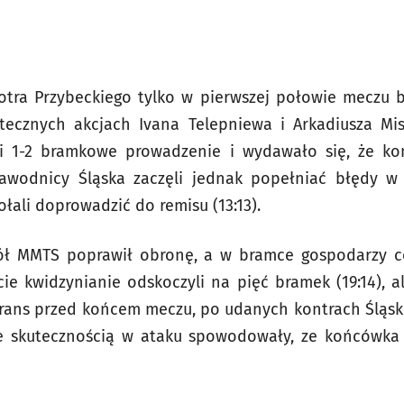
otra Przybeckiego tylko w pierwszej połowie meczu 
tecznych akcjach Ivana Telepniewa i Arkadiusza Mis
i 1-2 bramkowe prowadzenie i wydawało się, że ko
wodnicy Śląska zaczęli jednak popełniać błędy w 
łali doprowadzić do remisu (13:13).
ół MMTS poprawił obronę, a w bramce gospodarzy cor
ie kwidzynianie odskoczyli na pięć bramek (19:14), al
drans przed końcem meczu, po udanych kontrach Śląsk
 ze skutecznością w ataku spowodowały, ze końcówka