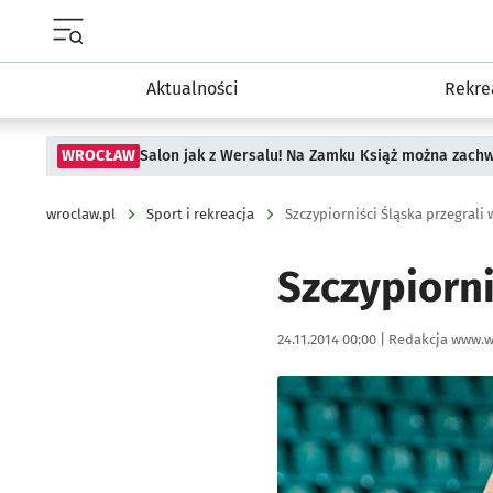
Menu główne portalu wroclaw.pl
Aktualności
Rekre
WROCŁAW
Salon jak z Wersalu! Na Zamku Książ można zach
wroclaw.pl
Sport i rekreacja
Szczypiorniści Śląska przegrali
Szczypiorni
Data publikacji:
Autor:
24.11.2014 00:00 |
Redakcja www.w
Kliknij, aby powiększyć