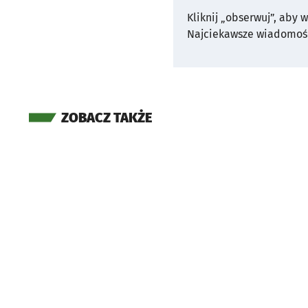
Kliknij „obserwuj”, aby 
Najciekawsze wiadomośc
ZOBACZ TAKŻE