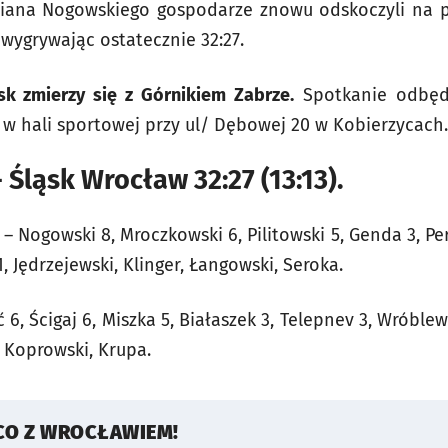
iana Nogowskiego gospodarze znowu odskoczyli na pi
 wygrywając ostatecznie 32:27.
k zmierzy się z Górnikiem Zabrze.
Spotkanie odbędz
0 w hali sportowej przy ul/ Dębowej 20 w Kobierzycach.
Śląsk Wrocław 32:27 (13:13).
– Nogowski 8, Mroczkowski 6, Pilitowski 5, Genda 3, Per
, Jędrzejewski, Klinger, Łangowski, Seroka.
6, Ścigaj 6, Miszka 5, Białaszek 3, Telepnev 3, Wróblew
, Koprowski, Krupa.
CO Z WROCŁAWIEM!