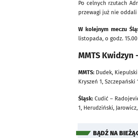
Po celnych rzutach Adr
przewagi już nie oddali
W kolejnym meczu Śląs
listopada, o godz. 15.0
MMTS Kwidzyn - 
MMTS:
Dudek, Kiepulski 
Kryszeń 1, Szczepański 1
Śląsk:
Cudić – Radojević 
1, Herudziński, Jarowicz
BĄDŹ NA BIEŻĄ