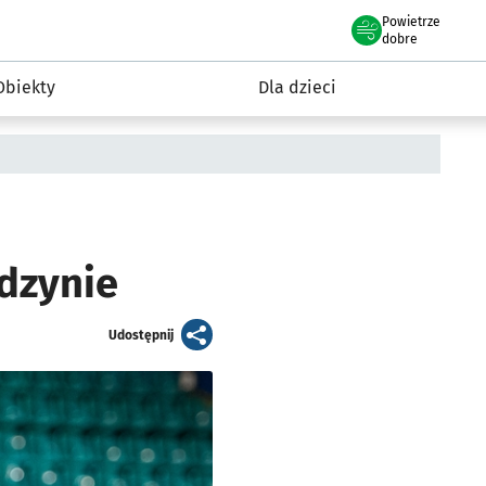
Powietrze
we Wrocławiu
i rekreacja
dobre
Obiekty
Dla dzieci
idzynie
artykuł
Udostępnij