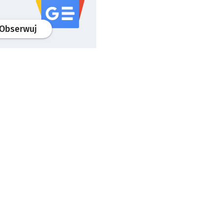
profil
google news
serwisu wroclaw.pl
Obserwuj