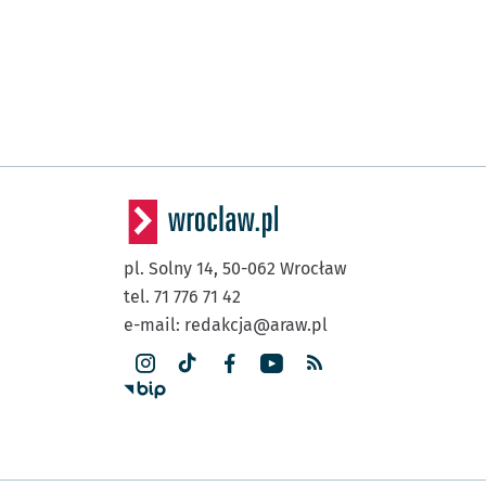
pl. Solny 14,
50-062
Wrocław
tel. 71 776 71 42
e-mail:
redakcja@araw.pl