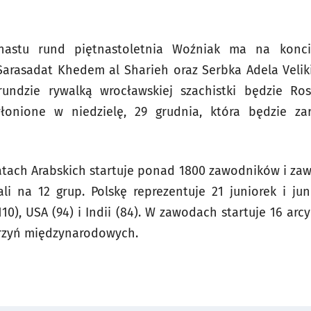
enastu rund piętnastoletnia Woźniak ma na konc
Sarasadat Khedem al Sharieh oraz Serbka Adela Veliki
rundzie rywalką wrocławskiej szachistki będzie Ro
yłonione w niedzielę, 29 grudnia, która będzie z
ach Arabskich startuje ponad 1800 zawodników i zaw
ali na 12 grup. Polskę reprezentuje 21 juniorek i jun
10), USA (94) i Indii (84). W zawodach startuje 16 arc
trzyń międzynarodowych.