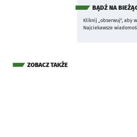
BĄDŹ NA BIEŻĄ
Kliknij „obserwuj”, aby 
Najciekawsze wiadomośc
ZOBACZ TAKŻE