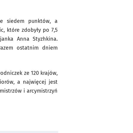
ie siedem punktów, a
c, które zdobyły po 7,5
sjanka Anna Styzhkina.
arazem ostatnim dniem
odniczek ze 120 krajów,
iorów, a najwięcej jest
ymistrzów i arcymistrzyń