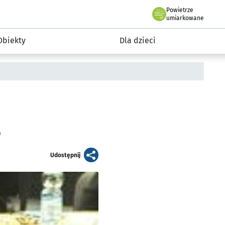
Powietrze
we Wrocławiu
i rekreacja
umiarkowane
Obiekty
Dla dzieci
Ś
artykuł
Udostępnij