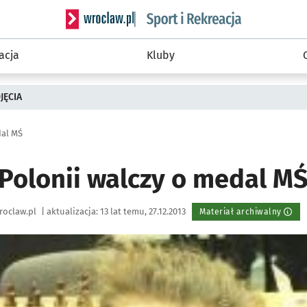
Serwis informacyjny wroclaw.pl podserwis: Sport 
acja
Kluby
JĘCIA
dal MŚ
 Polonii walczy o medal M
roclaw.pl
|
aktualizacja:
13 lat temu, 27.12.2013
Materiał archiwalny