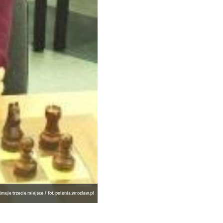
muje trzecie miejsce / fot. polonia.wroclaw.pl