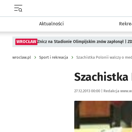
Menu główne portalu wroclaw.pl
Aktualności
Rekre
WROCŁAW
Znicz na Stadionie Olimpijskim znów zapłonął | ZD
wroclaw.pl
Sport i rekreacja
Szachistka Polonii walczy o me
Szachistka
Data publikacji:
Autor:
27.12.2013 00:00 |
Redakcja www.w
Kliknij, aby powiększyć