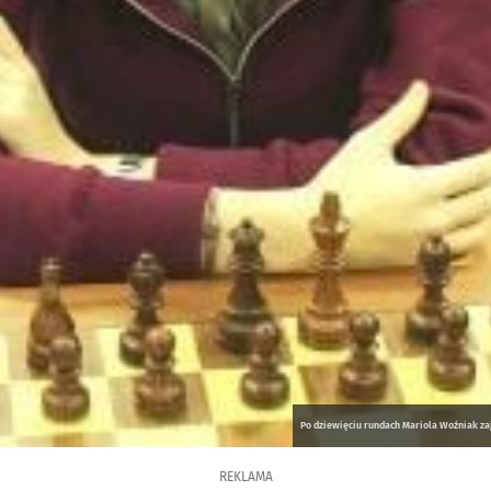
Po dziewięciu rundach Mariola Woźniak zaj
REKLAMA