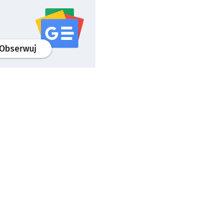
profil
google news
serwisu wroclaw.pl
Obserwuj