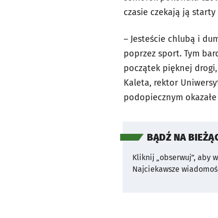
czasie czekają ją start
– Jesteście chlubą i du
poprzez sport. Tym bar
początek pięknej drogi
Kaleta, rektor Uniwers
podopiecznym okazałe 
BĄDŹ NA BIEŻĄ
Kliknij „obserwuj”, aby 
Najciekawsze wiadomośc