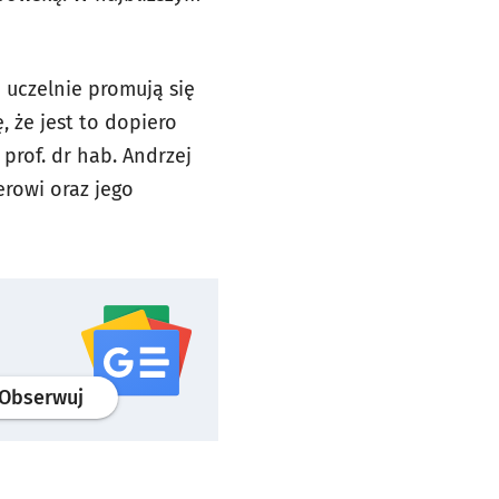
e uczelnie promują się
 że jest to dopiero
prof. dr hab. Andrzej
erowi oraz jego
profil
google news
serwisu wroclaw.pl
Obserwuj