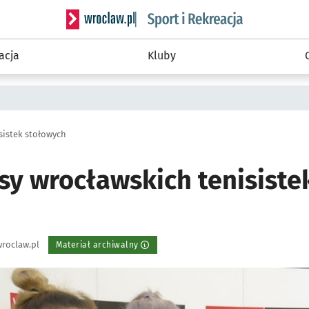
Serwis informacyjny wroclaw.pl podserwis: Sport 
acja
Kluby
sistek stołowych
sy wrocławskich tenisiste
roclaw.pl
Materiał archiwalny