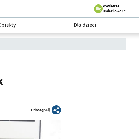
Powietrze
we Wrocławiu
i rekreacja
umiarkowane
Obiekty
Dla dzieci
k
artykuł
Udostępnij