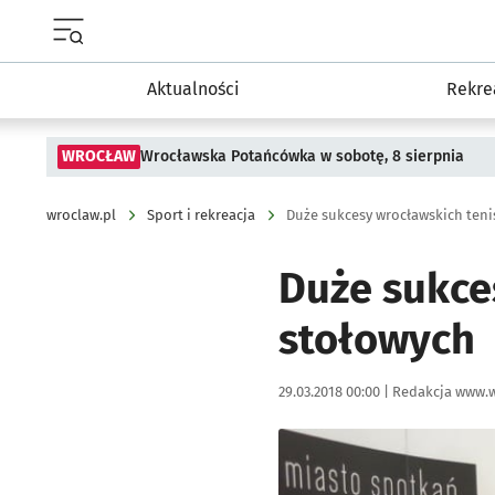
Menu główne portalu wroclaw.pl
Aktualności
Rekre
WROCŁAW
Wrocławska Potańcówka w sobotę, 8 sierpnia
wroclaw.pl
Sport i rekreacja
Duże sukcesy wrocławskich teni
Duże sukce
stołowych
Data publikacji:
Autor:
29.03.2018 00:00 |
Redakcja www.w
Kliknij, aby powiększyć