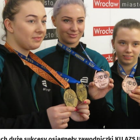
ch duże sukcesy osiągnęły zawodniczki KU AZS U