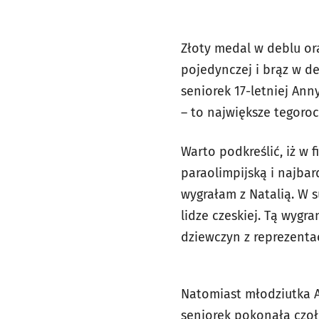
Złoty medal w deblu ora
pojedynczej i brąz w de
seniorek 17-letniej An
– to największe tegoro
Warto podkreślić, iż w 
paraolimpijską i najbar
wygrałam z Natalią. W 
lidze czeskiej. Tą wygr
dziewczyn z reprezenta
Natomiast młodziutka A
seniorek pokonała czoł