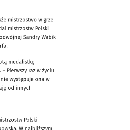
kże mistrzostwo w grze
dal mistrzostw Polski
 podwójnej Sandry Wabik
rfa.
łotą medalistkę
 – Pierwszy raz w życiu
ecnie występuje ona w
taję od innych
strzostw Polski
ybowską. W najbliższym