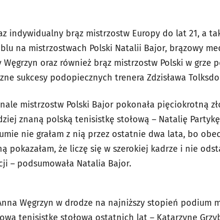
z indywidualny brąz mistrzostw Europy do lat 21, a ta
blu na mistrzostwach Polski Natalii Bajor, brązowy me
ny Węgrzyn oraz również brąz mistrzostw Polski w grze
czne sukcesy podopiecznych trenera Zdzisława Tolksdo
finale mistrzostw Polski Bajor pokonała pięciokrotną z
dziej znaną polską tenisistkę stołową – Natalię Partykę.
sumie nie grałam z nią przez ostatnie dwa lata, bo ob
aną pokazałam, że liczę się w szerokiej kadrze i nie ods
cji – podsumowała Natalia Bajor.
nna Węgrzyn w drodze na najniższy stopień podium mi
ową tenisistkę stołową ostatnich lat – Katarzynę Grz