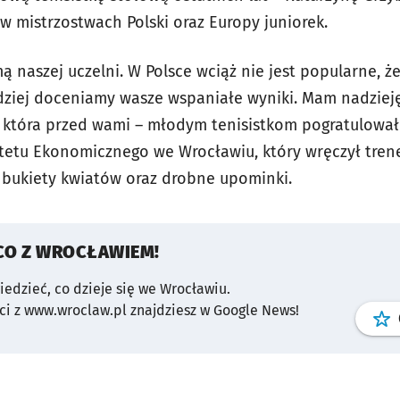
y w mistrzostwach Polski oraz Europy juniorek.
mą naszej uczelni. W Polsce wciąż nie jest popularne, ż
dziej doceniamy wasze wspaniałe wyniki. Mam nadzieję,
, która przed wami – młodym tenisistkom pogratulował 
ytetu Ekonomicznego we Wrocławiu, który wręczył tren
bukiety kwiatów oraz drobne upominki.
CO Z WROCŁAWIEM!
wiedzieć, co dzieje się we Wrocławiu.
i z www.wroclaw.pl znajdziesz w Google News!