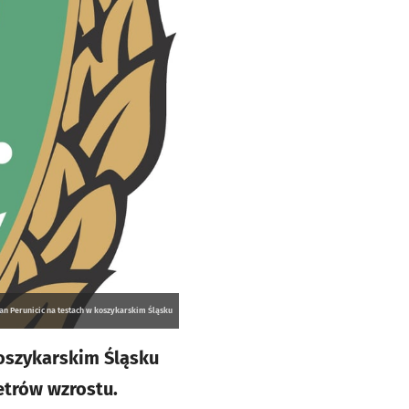
an Perunicic na testach w koszykarskim Śląsku
koszykarskim Śląsku
etrów wzrostu.