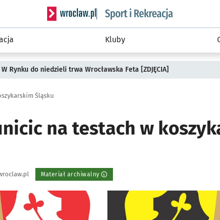
Serwis informacyjny wroclaw.pl podserwis: Sport 
acja
Kluby
 W Rynku do niedzieli trwa Wrocławska Feta [ZDJĘCIA]
koszykarskim Śląsku
unicic na testach w koszy
wroclaw.pl
Materiał archiwalny