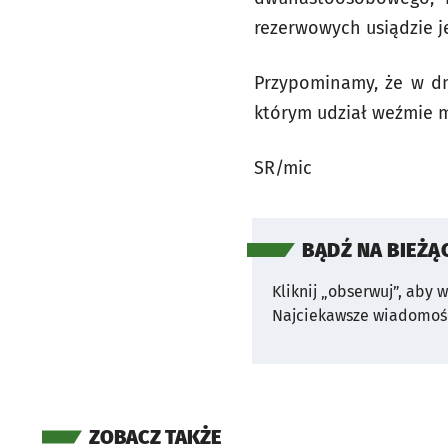
rezerwowych usiądzie j
Przypominamy, że w dn
którym udział weźmie m.
SR/mic
BĄDŹ NA BIEŻĄ
Kliknij „obserwuj”, aby 
Najciekawsze wiadomośc
ZOBACZ TAKŻE