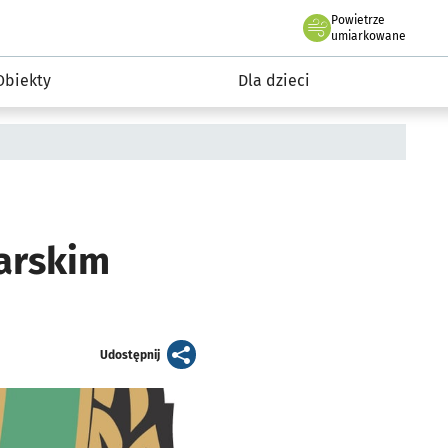
Powietrze
we Wrocławiu
i rekreacja
umiarkowane
Obiekty
Dla dzieci
karskim
artykuł
Udostępnij