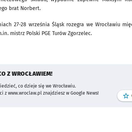
ego brat Norbert.
iach 27-28 września Śląsk rozegra we Wrocławiu mię
in. mistrz Polski PGE Turów Zgorzelec.
CO Z WROCŁAWIEM!
wiedzieć, co dzieje się we Wrocławiu.
i z www.wroclaw.pl znajdziesz w Google News!