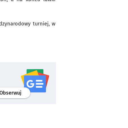
dzynarodowy turniej, w
profil
google news
serwisu wroclaw.pl
Obserwuj