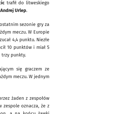
ic
trafił do litweskiego
u
Andrej Urlep
.
ostatnim sezonie gry za
każdym meczu. W Europie
zucał 4,4 punktu. Niezłe
ił 10 punktów i miał 5
 trzy punkty.
jącym się graczem ze
 każdym meczu. W jednym
 przez żaden z zespołów
 zespole oznacza, że z
on, a na końcu ławki