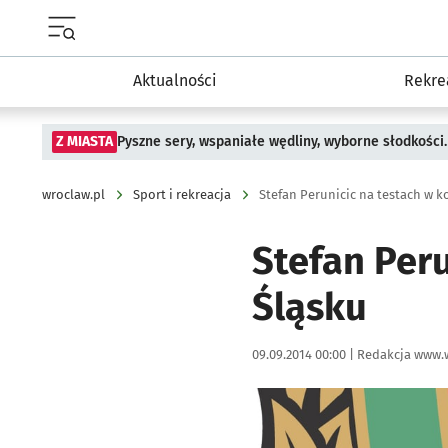
Menu główne portalu wroclaw.pl
Aktualności
Rekre
Z MIASTA
Pyszne sery, wspaniałe wędliny, wyborne słodkości.
wroclaw.pl
Sport i rekreacja
Stefan Perunicic na testach w 
Stefan Per
Śląsku
Data publikacji:
Autor:
09.09.2014 00:00 |
Redakcja www.
Kliknij, aby powiększyć