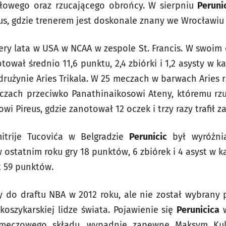
dłowego oraz rzucającego obrońcy. W sierpniu
Perunic
tus, gdzie trenerem jest doskonale znany we Wrocławi
ery lata w USA w NCAA w zespole St. Francis. W swoim 
tował średnio 11,6 punktu, 2,4 zbiórki i 1,2 asysty w 
rużynie Aries Trikala. W 25 meczach w barwach Aries r
zach przeciwko Panathinaikosowi Ateny, któremu rzuc
i Pireus, gdzie zanotował 12 oczek i trzy razy trafił za
itrije Tucovića w Belgradzie
Perunicic
był wyróżnia
w ostatnim roku gry 18 punktów, 6 zbiórek i 4 asyst w
t 59 punktów.
 do draftu NBA w 2012 roku, ale nie został wybrany
koszykarskiej lidze świata. Pojawienie się
Perunicica
w
meczowego składu, wypadnie zapewne Maksym Kul