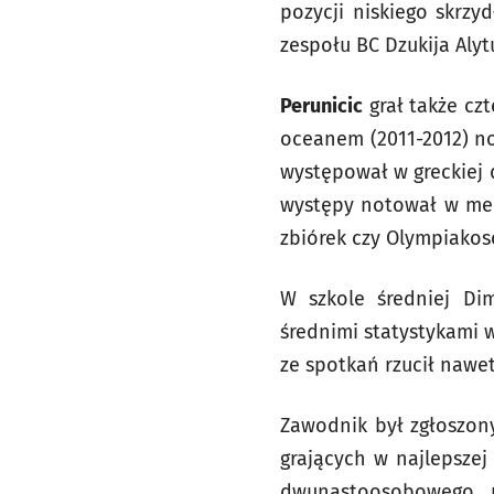
pozycji niskiego skrzy
zespołu BC Dzukija Aly
Perunicic
grał także czt
oceanem (2011-2012) no
występował w greckiej d
występy notował w mec
zbiórek czy Olympiakosow
W szkole średniej Dim
średnimi statystykami 
ze spotkań rzucił nawe
Zawodnik był zgłoszony
grających w najlepszej 
dwunastoosobowego, 