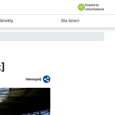
Powietrze
we Wrocławiu
i rekreacja
umiarkowane
Obiekty
Dla dzieci
]
artykuł
Udostępnij