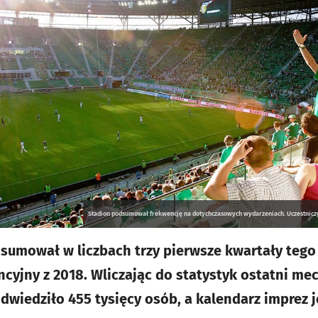
Stadion podsumował frekwencję na dotychczasowych wydarzeniach. Uczestniczył
umował w liczbach trzy pierwsze kwartały tego r
ncyjny z 2018. Wliczając do statystyk ostatni me
dwiedziło 455 tysięcy osób, a kalendarz imprez j