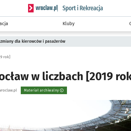
Serwis informacyjny wroclaw.pl podserwis: Sport 
acja
Kluby
 zmiany dla kierowców i pasażerów
9 rok]
ocław w liczbach [2019 rok
roclaw.pl
Materiał archiwalny