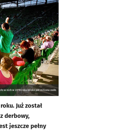
o w nich w 2019 roku blisko pół miliona osób.
oku. Już został
cz derbowy,
est jeszcze pełny