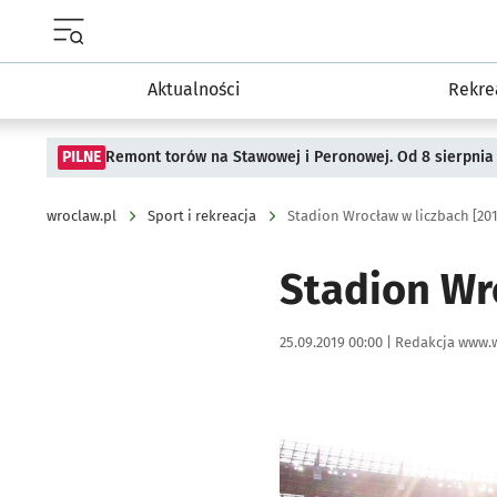
Menu główne portalu wroclaw.pl
Aktualności
Rekre
PILNE
Remont torów na Stawowej i Peronowej. Od 8 sierpnia
wroclaw.pl
Sport i rekreacja
Stadion Wrocław w liczbach [201
Stadion Wr
Data publikacji:
Autor:
25.09.2019 00:00 |
Redakcja www.w
Kliknij, aby powiększyć