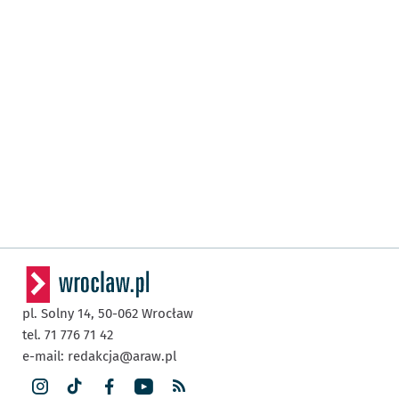
pl. Solny 14,
50-062
Wrocław
tel. 71 776 71 42
e-mail:
redakcja@araw.pl