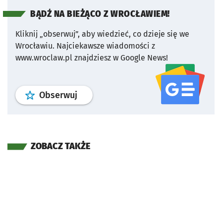
BĄDŹ NA BIEŻĄCO Z WROCŁAWIEM!
Kliknij „obserwuj”, aby wiedzieć, co dzieje się we
Wrocławiu.
Najciekawsze wiadomości z
www.wroclaw.pl znajdziesz w Google News!
profil
google news
serwisu wroclaw
Obserwuj
ZOBACZ TAKŻE