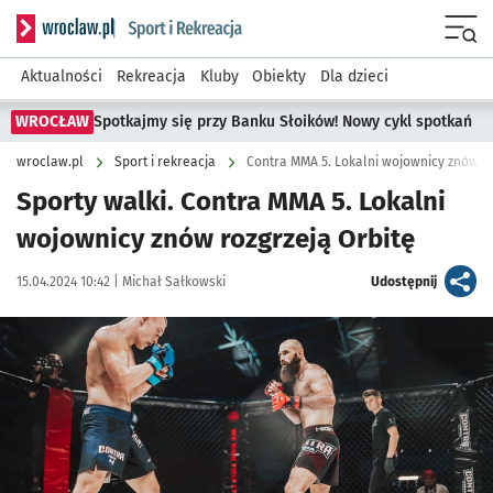
Serwis informacyjny wroclaw.pl podserwis: Sport i rekreacja
Menu
Aktualności
Rekreacja
Kluby
Obiekty
Dla dzieci
WROCŁAW
Spotkajmy się przy Banku Słoików! Nowy cykl spotkań
wroclaw.pl
Sport i rekreacja
Contra MMA 5. Lokalni wojownicy znów ro
Sporty walki. Contra MMA 5. Lokalni
wojownicy znów rozgrzeją Orbitę
Data publikacji:
Autor:
artykuł
15.04.2024 10:42 |
Michał Sałkowski
Udostępnij
Kliknij, aby powiększyć