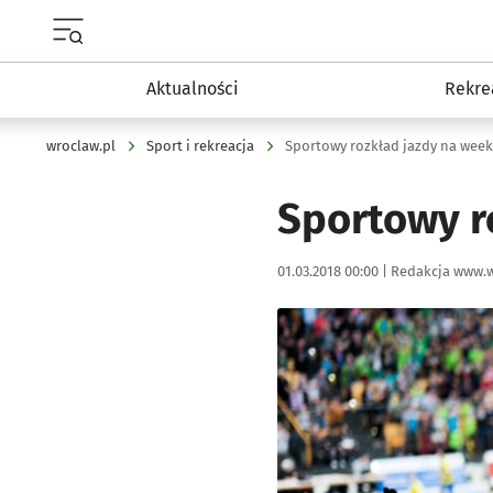
Menu główne portalu wroclaw.pl
Aktualności
Rekre
wroclaw.pl
Sport i rekreacja
Sportowy rozkład jazdy na week
Sportowy r
Data publikacji:
Autor:
01.03.2018 00:00 |
Redakcja www.w
Kliknij, aby powiększyć