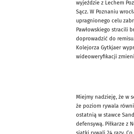
wyjeździe z Lechem Poz
Sącz. W Poznaniu wrocł
upragnionego celu zabr
Pawłowskiego stracili b
doprowadzić do remisu.
Kolejorza Gytkjaer wyp
wideoweryfikacji zmieni
Miejmy nadzieję, że w s
że poziom rywala równie
ostatnią w stawce Sand
defensywą. Piłkarze z N
siatki rywali 24 razy. 