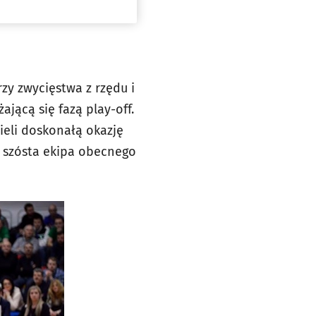
zy zwycięstwa z rzędu i
jącą się fazą play-off.
eli doskonałą okazję
, szósta ekipa obecnego