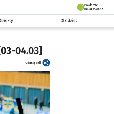
Powietrze
we Wrocławiu
i rekreacja
umiarkowane
Obiekty
Dla dzieci
03-04.03]
artykuł
Udostępnij