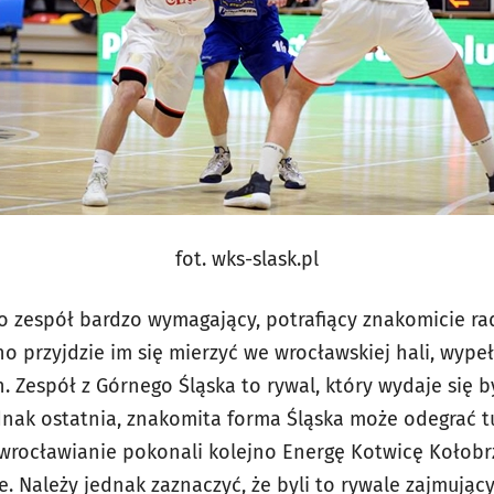
fot. wks-slask.pl
to zespół bardzo wymagający, potrafiący znakomicie ra
no przyjdzie im się mierzyć we wrocławskiej hali, wype
. Zespół z Górnego Śląska to rywal, który wydaje się 
ednak ostatnia, znakomita forma Śląska może odegrać t
wrocławianie pokonali kolejno Energę Kotwicę Kołobr
. Należy jednak zaznaczyć, że byli to rywale zajmujący 