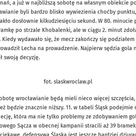
nań, a już w najbliższą sobotę na własnym obiekcie
awianie byli bardzo blisko wywiezienia choćby punktu
akło dosłownie kilkudziesięciu sekund. W 80. minucie
ramkę po strzale Khobalenki, ale w ciągu 2. minut zdoł
 Kiedy wydawało się, że mecz zakończy się podziałem
rowadził Lecha na prowadzenie. Najpierw sędzia gola n
ł swoją decyzję.
fot. slaskwroclaw.pl
obotę wrocławianie będą mieli nieco więcej szczęścia,
ż będzie znacznie niższy. 11. w tabeli Śląsk podejmie
ecję, która ma nie tylko problemy ze zdobywaniem goli
owego Sącza w obecnej kampanii stracili aż 39 bramek,
Co ciekawe, defensywa Śląska jest jeszcze bardziej dziur