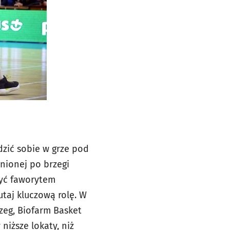
dzić sobie w grze pod
łnionej po brzegi
być faworytem
utaj kluczową rolę. W
zeg, Biofarm Basket
niższe lokaty, niż