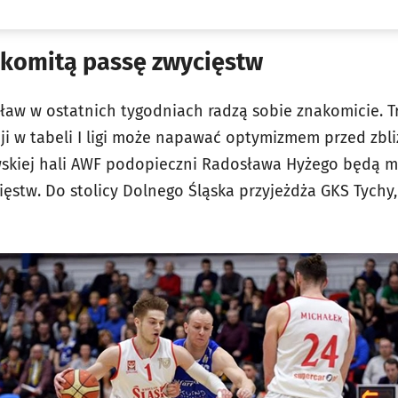
komitą passę zwycięstw
ław w ostatnich tygodniach radzą sobie znakomicie. Tr
i w tabeli I ligi może napawać optymizmem przed zbliża
skiej hali AWF podopieczni Radosława Hyżego będą mi
ęstw. Do stolicy Dolnego Śląska przyjeżdża GKS Tychy