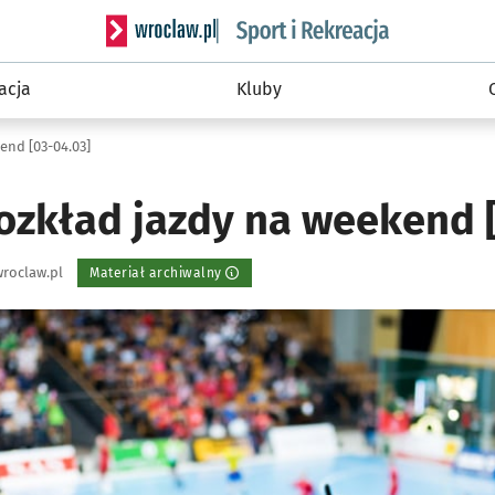
Serwis informacyjny wroclaw.pl podserwis: Sport 
acja
Kluby
end [03-04.03]
ozkład jazdy na weekend [
roclaw.pl
Materiał archiwalny