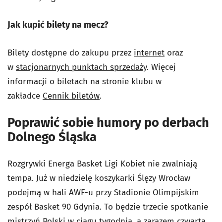
Jak kupić bilety na mecz?
Bilety dostępne do zakupu przez
internet
oraz
w
stacjonarnych punktach sprzedaży
. Więcej
informacji o biletach na stronie klubu w
zakładce
Cennik biletów
.
Poprawić sobie humory po derbach
Dolnego Śląska
Rozgrywki Energa Basket Ligi Kobiet nie zwalniają
tempa. Już w niedzielę koszykarki Ślęzy Wrocław
podejmą w hali AWF-u przy Stadionie Olimpijskim
zespół Basket 90 Gdynia. To będzie trzecie spotkanie
mistrzyń Polski w ciągu tygodnia, a zarazem czwarta