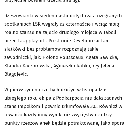
przyjedzie bowiem trzecia siła ligi.
Rzeszowianki w siedemnastu dotychczas rozegranych
spotkaniach LSK wygrały aż czternaście i wciąż mają
realne szanse na zajęcie drugiego miejsca w tabeli
przed fazą play-off. Po stronie Developresu fani
siatkówki bez problemów rozpoznają takie
zawodniczki, jak: Helene Rousseaux, Agata Sawicka,
Klaudia Kaczorowska, Agnieszka Rabka, czy Jelena
Blagojević.
W pierwszym meczu tych drużyn w listopadzie
ubiegłego roku ekipa z Podkarpacia nie dała żadnych
szans Impelkom i pewnie triumfowała 3:0. Również w
rewanżu każdy inny wynik, niż zwycięstwo za trzy
punkty rzeszowianek będzie potraktowane, jako spora