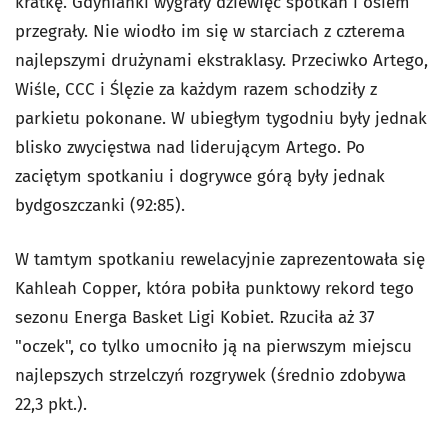
kratkę. Gdynianki wygrały dziewięć spotkań i osiem
przegrały. Nie wiodło im się w starciach z czterema
najlepszymi drużynami ekstraklasy. Przeciwko Artego,
Wiśle, CCC i Ślęzie za każdym razem schodziły z
parkietu pokonane. W ubiegłym tygodniu były jednak
blisko zwycięstwa nad liderującym Artego. Po
zaciętym spotkaniu i dogrywce górą były jednak
bydgoszczanki (92:85).
W tamtym spotkaniu rewelacyjnie zaprezentowała się
Kahleah Copper, która pobiła punktowy rekord tego
sezonu Energa Basket Ligi Kobiet. Rzuciła aż 37
"oczek", co tylko umocniło ją na pierwszym miejscu
najlepszych strzelczyń rozgrywek (średnio zdobywa
22,3 pkt.).