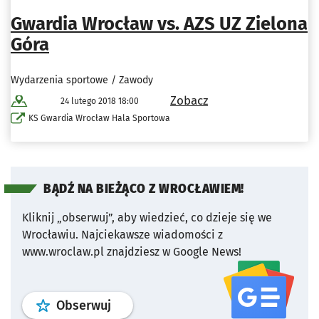
Gwardia Wrocław vs. AZS UZ Zielona
Góra
Wydarzenia sportowe / Zawody
Zobacz
24 lutego 2018 18:00
KS Gwardia Wrocław Hala Sportowa
BĄDŹ NA BIEŻĄCO Z WROCŁAWIEM!
Kliknij „obserwuj”, aby wiedzieć, co dzieje się we
Wrocławiu.
Najciekawsze wiadomości z
www.wroclaw.pl znajdziesz w Google News!
profil
google news
serwisu wroclaw
Obserwuj