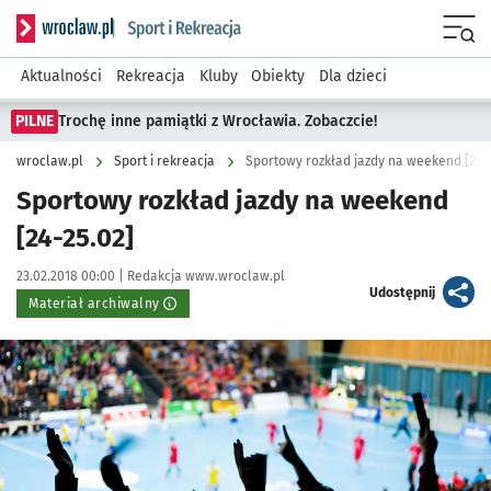
Serwis informacyjny wroclaw.pl podserwis: Sport i rekreacja
Menu
Aktualności
Rekreacja
Kluby
Obiekty
Dla dzieci
PILNE
Trochę inne pamiątki z Wrocławia. Zobaczcie!
wroclaw.pl
Sport i rekreacja
Sportowy rozkład jazdy na weekend [24-2
Sportowy rozkład jazdy na weekend
[24-25.02]
Data publikacji:
Autor:
23.02.2018 00:00 |
Redakcja www.wroclaw.pl
artykuł
Udostępnij
Materiał archiwalny
Kliknij, aby powiększyć