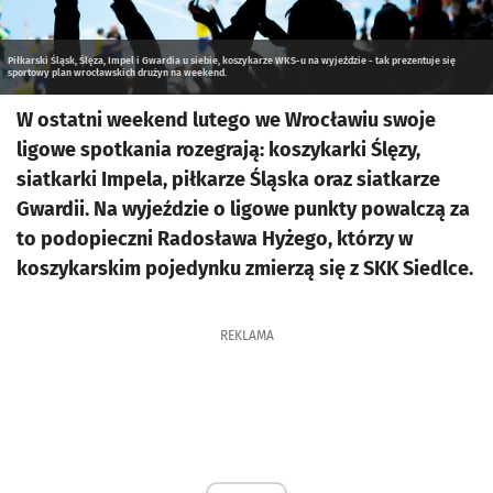
Piłkarski Śląsk, Ślęza, Impel i Gwardia u siebie, koszykarze WKS-u na wyjeździe - tak prezentuje się
sportowy plan wrocławskich drużyn na weekend.
W ostatni weekend lutego we Wrocławiu swoje
ligowe spotkania rozegrają: koszykarki Ślęzy,
siatkarki Impela, piłkarze Śląska oraz siatkarze
Gwardii. Na wyjeździe o ligowe punkty powalczą za
to podopieczni Radosława Hyżego, którzy w
koszykarskim pojedynku zmierzą się z SKK Siedlce.
REKLAMA