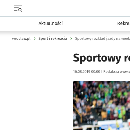
Menu główne portalu wroclaw.pl
Aktualności
Rekre
wroclaw.pl
Sport i rekreacja
Sportowy rozkład jazdy na week
Sportowy r
Data publikacji:
Autor:
16.08.2019 00:00 |
Redakcja www.w
Kliknij, aby powiększyć