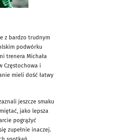
ie z bardzo trudnym
polskim podwórku
ni trenera Michała
w Częstochowa i
anie mieli dość łatwy
zaznali jeszcze smaku
amiętać, jako lepsza
arcie pogrążyć
ię zupełnie inaczej.
ich spotkań