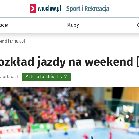
Serwis informacyjny wroclaw.pl podserwis: Sport 
acja
Kluby
end [17-18.08]
ozkład jazdy na weekend [
roclaw.pl
Materiał archiwalny