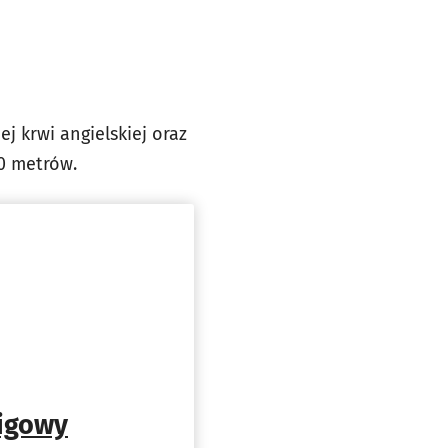
j krwi angielskiej oraz
00 metrów.
cigowy