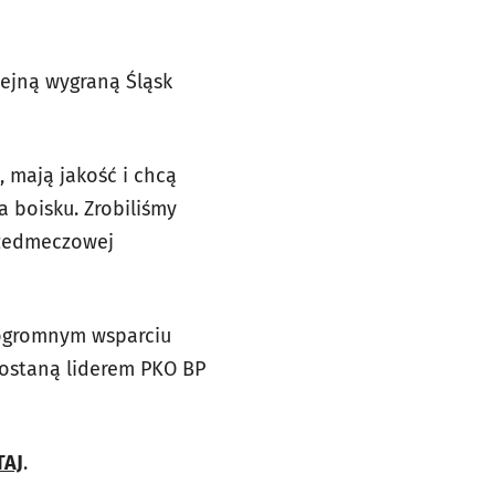
lejną wygraną Śląsk
, mają jakość i chcą
a boisku. Zrobiliśmy
przedmeczowej
y ogromnym wsparciu
ostaną liderem PKO BP
TAJ
.