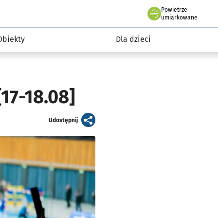
Powietrze
we Wrocławiu
i rekreacja
umiarkowane
Obiekty
Dla dzieci
17-18.08]
artykuł
Udostępnij