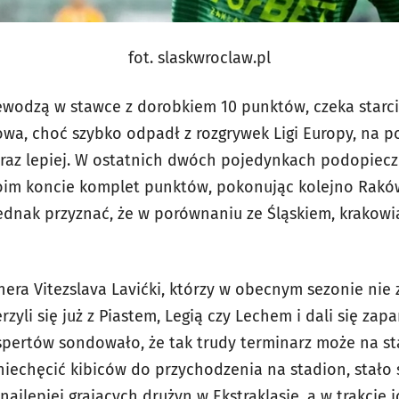
fot. slaskwroclaw.pl
ewodzą w stawce z dorobkiem 10 punktów, czeka starc
owa, choć szybko odpadł z rozgrywek Ligi Europy, na 
oraz lepiej. W ostatnich dwóch pojedynkach podopiecz
woim koncie komplet punktów, pokonując kolejno Rakó
jednak przyznać, że w porównaniu ze Śląskiem, krakowi
nera Vitezslava Lavićki, którzy w obecnym sezonie nie 
zyli się już z Piastem, Legią czy Lechem i dali się zap
spertów sondowało, że tak trudy terminarz może na st
iechęcić kibiców do przychodzenia na stadion, stało s
 najlepiej grających drużyn w Ekstraklasie, a w trakcie 