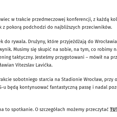
owiec w trakcie przedmeczowej konferencji, z każdą ko
k z pokorą podchodzi do najbliższych przeciwników.
k do rywala.
Drużyny, które przyjeżdżają do Wrocławia
wynik. Musimy się skupić na sobie, na tym, co robimy n
trening taktyczny. Jesteśmy przygotowani – mówił na 
ławian Vitezslav Lavićka.
trakcie sobotniego starcia na Stadionie Wrocław, prz
S-u będą kontynuować fantastyczną passę i nadal poz
na to spotkanie. O szczegółach możemy przeczytać
TU