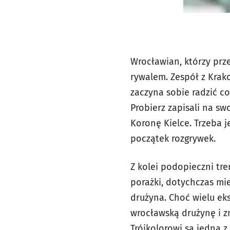
Wrocławian, którzy prz
rywalem. Zespół z Krak
zaczyna sobie radzić c
Probierz zapisali na s
Koronę Kielce. Trzeba 
początek rozgrywek.
Z kolei podopieczni tre
porażki, dotychczas mier
drużyna. Choć wielu ek
wrocławską drużynę i zn
Trójkolorowi są jedną z