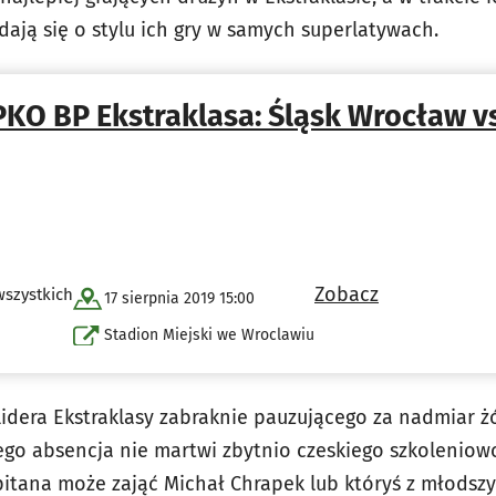
ją się o stylu ich gry w samych superlatywach.
PKO BP Ekstraklasa: Śląsk Wrocław vs
Zobacz
wszystkich
17 sierpnia 2019 15:00
Stadion Miejski we Wroclawiu
lidera Ekstraklasy zabraknie pauzującego za nadmiar żó
ego absencja nie martwi zbytnio czeskiego szkoleniow
apitana może zająć Michał Chrapek lub któryś z młods