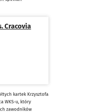
. Cracovia
łtych kartek Krzysztofa
ca WKS-u, który
zych zawodników