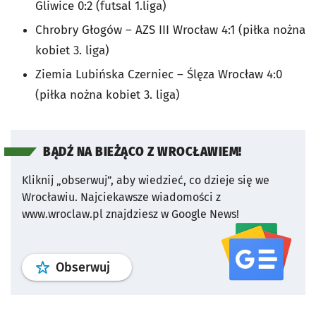
Gliwice 0:2 (futsal 1.liga)
Chrobry Głogów – AZS III Wrocław 4:1 (piłka nożna
kobiet 3. liga)
Ziemia Lubińska Czerniec – Ślęza Wrocław 4:0
(piłka nożna kobiet 3. liga)
BĄDŹ NA BIEŻĄCO Z WROCŁAWIEM!
Kliknij „obserwuj”, aby wiedzieć, co dzieje się we
Wrocławiu.
Najciekawsze wiadomości z
www.wroclaw.pl znajdziesz w Google News!
profil
google news
serwisu wroclaw
Obserwuj