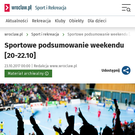
Serwis informacyjny wroclaw.pl podserwis: Sport i rekreacja
Menu
Aktualności
Rekreacja
Kluby
Obiekty
Dla dzieci
wroclaw.pl
Sport i rekreacja
Sportowe podsumowanie weekendu [20-2
Sportowe podsumowanie weekendu
[20-22.10]
Data publikacji:
Autor:
23.10.2017 00:00 |
Redakcja www.wroclaw.pl
artykuł
Udostępnij
Materiał archiwalny
Kliknij, aby powiększyć