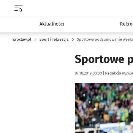
Menu główne portalu wroclaw.pl
Aktualności
Rekre
wroclaw.pl
Sport i rekreacja
Sportowe podsumowanie weeken
Sportowe p
Data publikacji:
Autor:
07.10.2019 00:00 |
Redakcja www.w
Kliknij, aby powiększyć