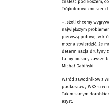
znaleźć pod koszem, co
Trójkolorowi zmuszeni b
– Jeżeli chcemy wygryw
największym problemem 
pierwszą połowę, w które
można stwierdzić, że 
determinacja drużyny z
to my musimy zawsze b
Michał Gabiński.
Wśród zawodników z Wro
podkoszowy WKS-u w nie
Takim samym dorobkiem
asyst.