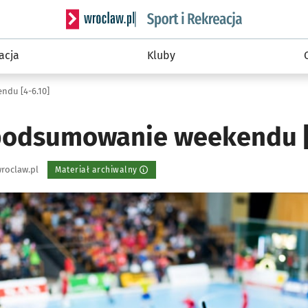
Serwis informacyjny wroclaw.pl podserwis: Sport 
acja
Kluby
du [4-6.10]
odsumowanie weekendu [
roclaw.pl
Materiał archiwalny