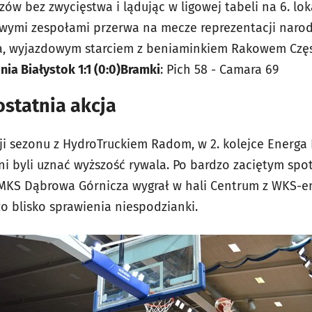
w bez zwycięstwa i lądując w ligowej tabeli na 6. lok
owymi zespołami przerwa na mecze reprezentacji naro
ka, wyjazdowym starciem z beniaminkiem Rakowem Czę
nia Białystok 1:1 (0:0)
Bramki
:
Pich 58 -
Camara 69
statnia akcja
ji sezonu z HydroTruckiem Radom, w 2. kolejce Energa 
i byli uznać wyższość rywala. Po bardzo zaciętym spo
MKS Dąbrowa Górnicza wygrał w hali Centrum z WKS-em
o blisko sprawienia niespodzianki.