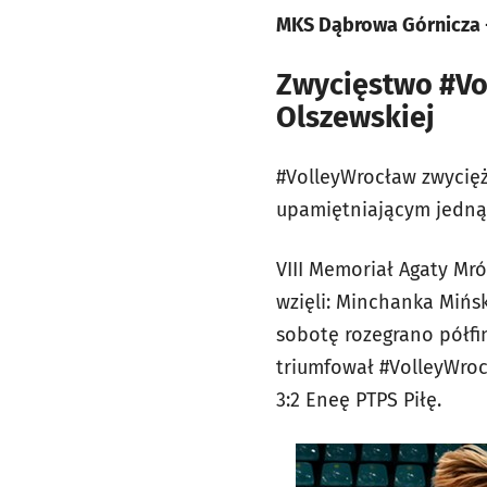
MKS Dąbrowa Górnicza - 
Zwycięstwo #Vo
Olszewskiej
#VolleyWrocław zwycięży
upamiętniającym jedną z
VIII Memoriał Agaty Mró
wzięli: Minchanka Mińsk
sobotę rozegrano półfin
triumfował #VolleyWroc
3:2 Eneę PTPS Piłę.