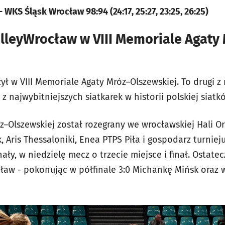
WKS Śląsk Wrocław 98:94 (24:17, 25:27, 23:25, 26:25)
lleyWrocław w VIII Memoriale Agaty
ł w VIII Memoriale Agaty Mróz–Olszewskiej. To drugi z 
 najwybitniejszych siatkarek w historii polskiej siatk
z–Olszewskiej został rozegrany we wrocławskiej Hali Or
, Aris Thessaloniki, Enea PTPS Piła i gospodarz turnie
ały, w niedzielę mecz o trzecie miejsce i finał. Ostat
ław - pokonując w półfinale 3:0 Michankę Mińsk oraz 