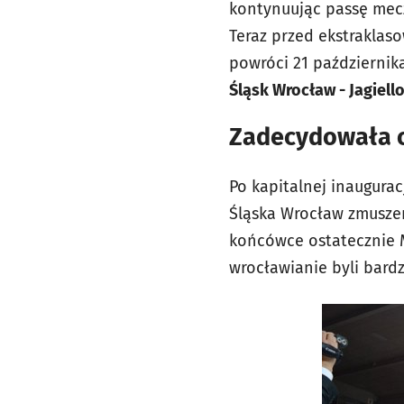
kontynuując passę meczó
Teraz przed ekstraklas
powróci 21 październi
Śląsk Wrocław - Jagiello
Zadecydowała o
Po kapitalnej inaugurac
Śląska Wrocław zmuszen
końcówce ostatecznie 
wrocławianie byli bardz