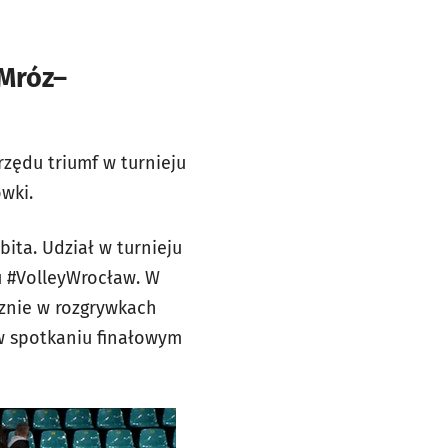
 Mróz–
rzędu triumf w turnieju
ówki.
bita. Udział w turnieju
ju #VolleyWrocław. W
ecznie w rozgrywkach
w spotkaniu finałowym