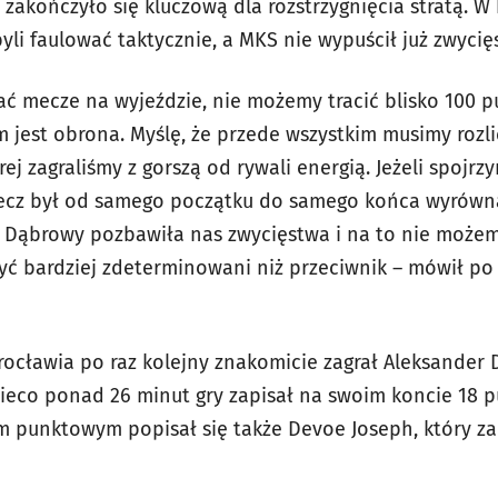
 zakończyło się kluczową dla rozstrzygnięcia stratą. 
yli faulować taktycznie, a MKS nie wypuścił już zwycięs
ać mecze na wyjeździe, nie możemy tracić blisko 100 
jest obrona. Myślę, że przede wszystkim musimy rozlic
j zagraliśmy z gorszą od rywali energią. Jeżeli spojrzy
mecz był od samego początku do samego końca wyrówn
 Dąbrowy pozbawiła nas zwycięstwa i na to nie możem
yć bardziej zdeterminowani niż przeciwnik – mówił p
cławia po raz kolejny znakomicie zagrał Aleksander 
co ponad 26 minut gry zapisał na swoim koncie 18 pu
 punktowym popisał się także Devoe Joseph, który 