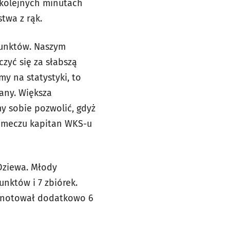
W kolejnych minutach
twa z rąk.
punktów. Naszym
zyć się za słabszą
my na statystyki, to
any. Większa
y sobie pozwolić, gdyż
o meczu kapitan WKS-u
Dziewa. Młody
nktów i 7 zbiórek.
zanotował dodatkowo 6