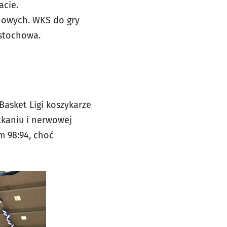
acie.
dowych. WKS do gry
stochowa.
Basket Ligi koszykarze
tkaniu i nerwowej
 98:94, choć