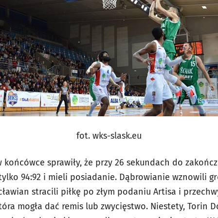
fot. wks-slask.eu
w końcówce sprawiły, że przy 26 sekundach do zakońc
ylko 94:92 i mieli posiadanie. Dąbrowianie wznowili gr
awian stracili piłkę po złym podaniu Artisa i przechw
 która mogła dać remis lub zwycięstwo. Niestety, Torin 