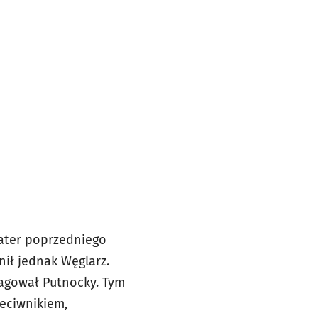
ater poprzedniego
ił jednak Węglarz.
eagował Putnocky. Tym
zeciwnikiem,