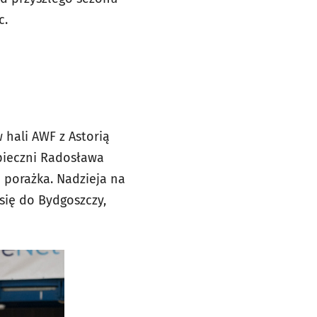
c.
 hali AWF z Astorią
pieczni Radosława
 porażka. Nadzieja na
 się do Bydgoszczy,