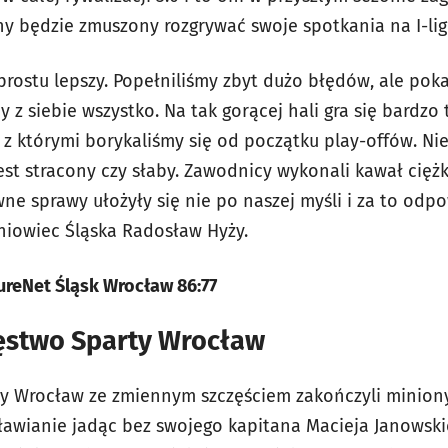
ejny będzie zmuszony rozgrywać swoje spotkania na I-l
 prostu lepszy. Popełniliśmy zbyt dużo błędów, ale pok
 z siebie wszystko. Na tak gorącej hali gra się bardz
, z którymi borykaliśmy się od początku play-offów. N
st stracony czy słaby. Zawodnicy wykonali kawał ciężki
e sprawy ułożyły się nie po naszej myśli i za to odpo
niowiec Śląska Radosław Hyży.
ureNet Śląsk Wrocław 86:77
ięstwo Sparty Wrocław
y Wrocław ze zmiennym szczęściem zakończyli miniony
ławianie jadąc bez swojego kapitana Macieja Janowskie