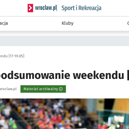
Serwis informacyjny wroclaw.pl podserwis: Sport 
acja
Kluby
du [17-19.05]
odsumowanie weekendu [1
roclaw.pl
Materiał archiwalny