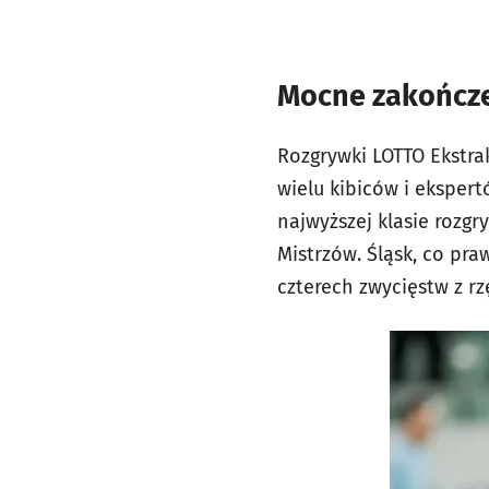
Mocne zakończe
Rozgrywki LOTTO Ekstra
wielu kibiców i ekspert
najwyższej klasie rozg
Mistrzów. Śląsk, co pra
czterech zwycięstw z rz