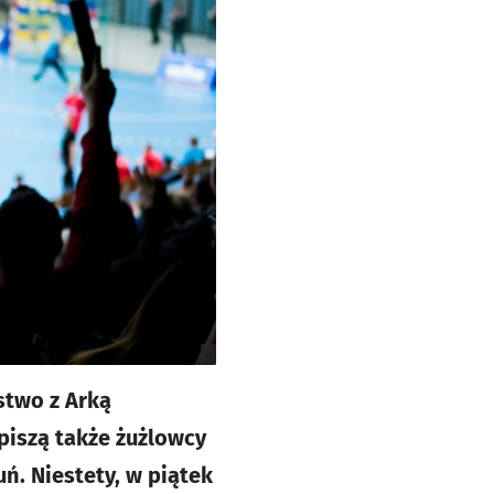
stwo z Arką
piszą także żużlowcy
ń. Niestety, w piątek