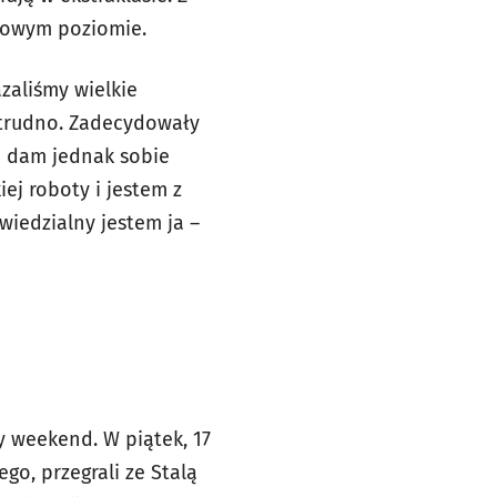
igowym poziomie.
azaliśmy wielkie
o trudno. Zadecydowały
ie dam jednak sobie
ej roboty i jestem z
wiedzialny jestem ja –
 weekend. W piątek, 17
go, przegrali ze Stalą