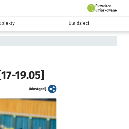
Powietrze
we Wrocławiu
i rekreacja
umiarkowane
Obiekty
Dla dzieci
7-19.05]
artykuł
Udostępnij