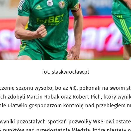
fot. slaskwroclaw.pl
zenie sezonu wysoko, bo aż 4:0, pokonali na swoim st
ch zdobyli Marcin Robak oraz Robert Pich, który wynik
znie ułatwiło gospodarzom kontrolę nad przebiegiem m
 wyniki pozostałych spotkań pozwoliły WKS-owi ostate
 4 punktów nad przedostatnią Miedzią, która niestety 