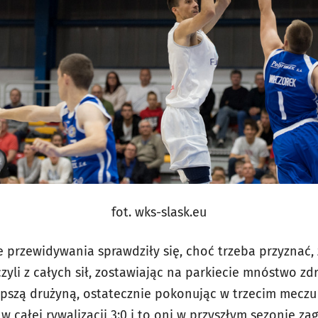
fot. wks-slask.eu
 przewidywania sprawdziły się, choć trzeba przyznać,
yli z całych sił, zostawiając na parkiecie mnóstwo zd
epszą drużyną, ostatecznie pokonując w trzecim mecz
w całej rywalizacji 3:0 i to oni w przyszłym sezonie zag