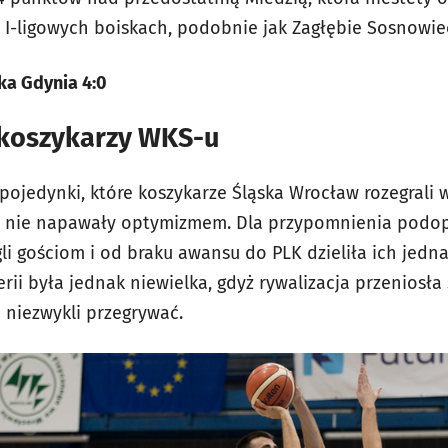
I-ligowych boiskach, podobnie jak Zagłębie Sosnowie
ka Gdynia 4:0
koszykarzy WKS-u
ojedynki, które koszykarze Śląska Wrocław rozegrali w
ą nie napawały optymizmem. Dla przypomnienia podo
li gościom i od braku awansu do PLK dzieliła ich jedna
rii była jednak niewielka, gdyż rywalizacja przeniosła
i niezwykli przegrywać.