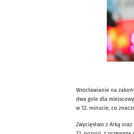
Wrocławianie na zakońc
dwa gole dla miejscowy
w 12. minucie, co znac
Zwycięstwo z Arką oraz
12. pozycji, z przewagą