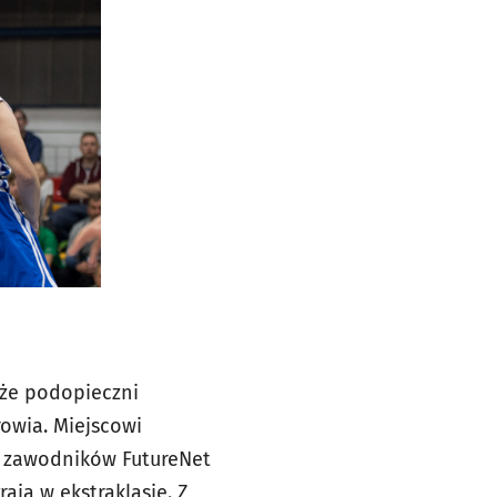
 że podopieczni
rowia. Miejscowi
u zawodników FutureNet
rają w ekstraklasie. Z