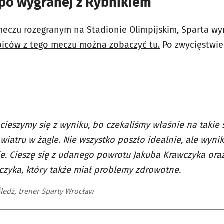
 po wygranej z Rybnikiem
 meczu rozegranym na Stadionie Olimpijskim, Sparta 
ibiców z tego meczu można zobaczyć tu.
Po zwycięstwie
cieszymy się z wyniku, bo czekaliśmy właśnie na takie 
wiatru w żagle. Nie wszystko poszło idealnie, ale wyn
ie. Cieszę się z udanego powrotu Jakuba Krawczyka or
czyka, który także miał problemy zdrowotne.
Śledź, trener Sparty Wrocław