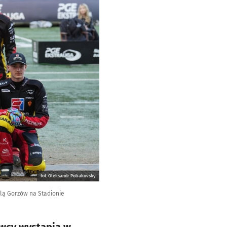
fot. Oleksandr Poliakovsky
lą Gorzów na Stadionie