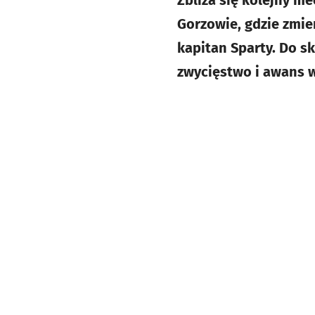
Zbliża się kolejny m
Gorzowie, gdzie zmier
kapitan Sparty. Do sk
zwycięstwo i awans w