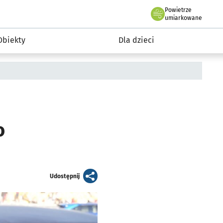
Powietrze
we Wrocławiu
i rekreacja
umiarkowane
Obiekty
Dla dzieci
o
artykuł
Udostępnij