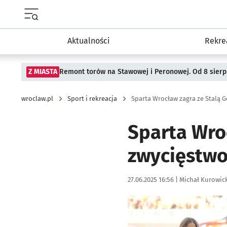
Menu główne portalu wroclaw.pl
Aktualności
Rekre
Z MIASTA
Remont torów na Stawowej i Peronowej. Od 8 sier
wroclaw.pl
Sport i rekreacja
Sparta Wrocław zagra ze Stalą 
Sparta Wro
zwycięstwo
Data publikacji:
Autor:
27.06.2025 16:56 |
Michał Kurowic
Kliknij, aby powiększyć