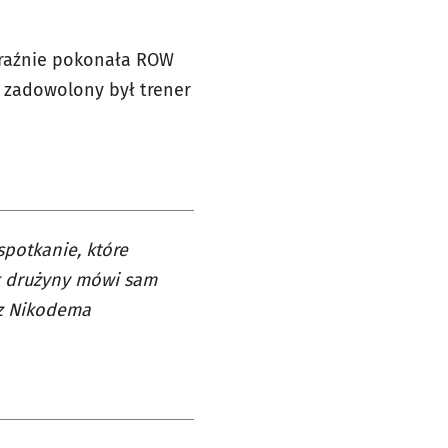
wyraźnie pokonała ROW
 zadowolony był trener
spotkanie, które
ik drużyny mówi sam
az Nikodema