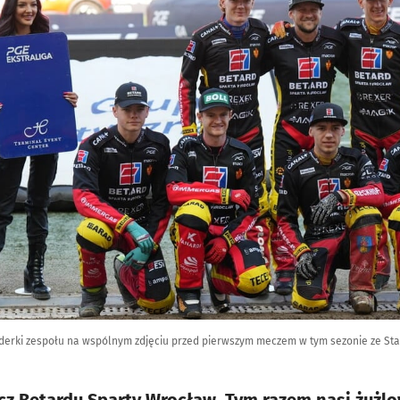
derki zespołu na wspólnym zdjęciu przed pierwszym meczem w tym sezonie ze Sta