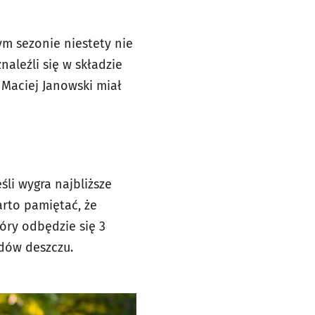
ym sezonie niestety nie
naleźli się w składzie
Maciej Janowski miał
śli wygra najbliższe
arto pamiętać, że
óry odbędzie się 3
adów deszczu.