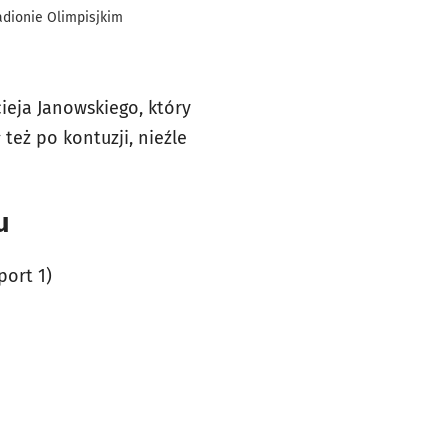
adionie Olimpisjkim
eja Janowskiego, który
też po kontuzji, nieźle
u
port 1)