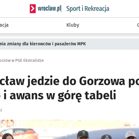
Serwis informacyjny wroclaw.pl podserwis: Sport 
acja
Kluby
pnia zmiany dla kierowców i pasażerów MPK
Gorzów w PGE Ekstralidze
cław jedzie do Gorzowa p
 i awans w górę tabeli
ki