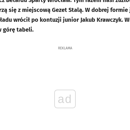
ecz Betardu Sparty Wrocław. Tym razem nasi żużl
zą się z miejscową Gezet Stalą. W dobrej formie 
ładu wrócił po kontuzji junior Jakub Krawczyk. W
 górę tabeli.
REKLAMA
ad