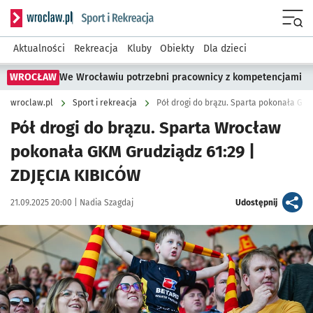
Serwis informacyjny wroclaw.pl podserwis: Sport i rekreacja
Menu
Aktualności
Rekreacja
Kluby
Obiekty
Dla dzieci
WROCŁAW
We Wrocławiu potrzebni pracownicy z kompetencjami
wroclaw.pl
Sport i rekreacja
Pół drogi do brązu. Sparta pokonała GKM
Pół drogi do brązu. Sparta Wrocław
pokonała GKM Grudziądz 61:29 |
ZDJĘCIA KIBICÓW
Data publikacji:
Autor:
artykuł
21.09.2025 20:00 |
Nadia Szagdaj
Udostępnij
Kliknij, aby zobaczyć galerię