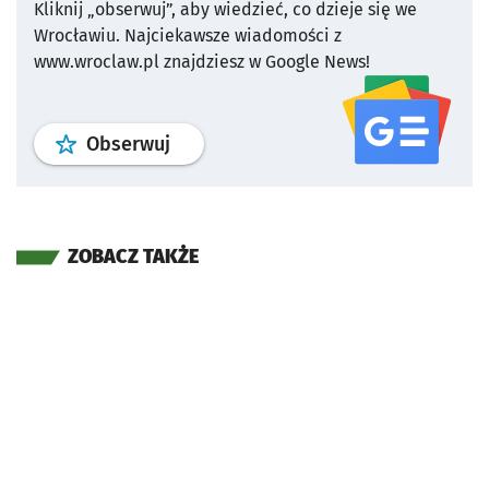
Kliknij „obserwuj”, aby wiedzieć, co dzieje się we
Wrocławiu.
Najciekawsze wiadomości z
www.wroclaw.pl znajdziesz w Google News!
profil
google news
serwisu wroclaw
Obserwuj
ZOBACZ TAKŻE