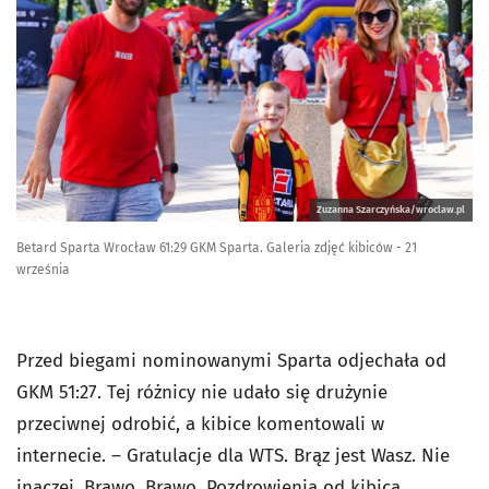
Zuzanna Szarczyńska/wroclaw.pl
Betard Sparta Wrocław 61:29 GKM Sparta. Galeria zdjęć kibiców - 21
września
Przed biegami nominowanymi Sparta odjechała od
GKM 51:27. Tej różnicy nie udało się drużynie
przeciwnej odrobić, a kibice komentowali w
internecie. – Gratulacje dla WTS. Brąz jest Wasz. Nie
inaczej. Brawo, Brawo. Pozdrowienia od kibica