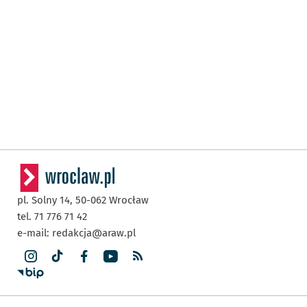
pl. Solny 14,
50-062
Wrocław
tel. 71 776 71 42
e-mail:
redakcja@araw.pl