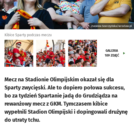
Zuzanna Szarczyńska/wroclaw.pl
Kibice Sparty podczas meczu
GALERIA
109
ZDJĘĆ
Mecz na Stadionie Olimpijskim okazał się dla
Sparty zwycięski. Ale to dopiero połowa sukcesu,
bo za tydzień Spartanie jadą do Grudziądza na
rewanżowy mecz z GKM. Tymczasem kibice
wypełnili Stadion Olimpijski i dopingowali drużynę
do utraty tchu.