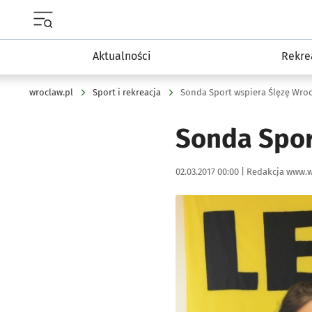
Menu główne portalu wroclaw.pl
Aktualności
Rekre
wroclaw.pl
Sport i rekreacja
Sonda Sport wspiera Ślęzę Wro
Sonda Spor
Data publikacji:
Autor:
02.03.2017 00:00 |
Redakcja www.w
Kliknij, aby powiększyć