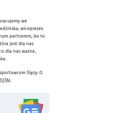
pracujemy we
edzińska, wiceprezes
alnym partnerem, bo to
tóra jest dla nas
co dla nas ważne,
ka.
 sportowcom Ślęzy. O
TUTAJ
.