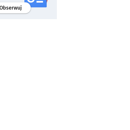
profil
google news
serwisu wroclaw.pl
Obserwuj