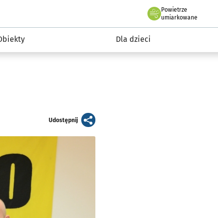
Powietrze
we Wrocławiu
i rekreacja
umiarkowane
Obiekty
Dla dzieci
artykuł
Udostępnij