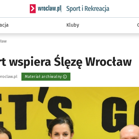
Serwis informacyjny wroclaw.pl podserwis: Sport 
acja
Kluby
cław
t wspiera Ślęzę Wrocław
roclaw.pl
Materiał archiwalny