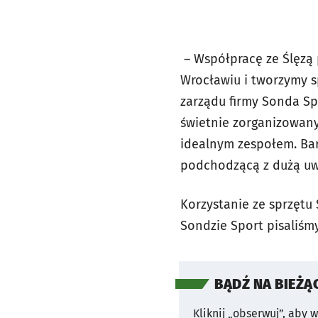
– Współpracę ze Ślęzą
Wrocławiu i tworzymy s
zarządu firmy Sonda Spo
świetnie zorganizowany 
idealnym zespołem. Bar
podchodzącą z dużą uwa
Korzystanie ze sprzętu
Sondzie Sport pisaliśmy
BĄDŹ NA BIEŻĄ
Kliknij „obserwuj”, aby 