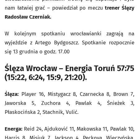
nam łatwiej grać – powiedział po meczu
trener Ślęzy
Radosław Czerniak.
W kolejnym spotkaniu wrocławianki zagrają na
wyjeździe z Artego Bydgoszcz. Spotkanie rozpocznie
się 13 grudnia o godz. 17.00
Ślęza Wrocław – Energia Toruń 57:75
(15:22, 6:24, 15:9, 21:20).
Ślęza:
Player 16, Mistygacz 8, Czarnecka 8, Brown 7,
Jaworska 5, Zuchora 4, Pawlak 4, Śnieżek 3,
Płaskocińska 2, Stachnik, Vulić.
Energa:
Reid 24, Ajduković 11, Makowska 11, Pawlak 10,
Harris 8, Misiuk 7, Jackson 4, Peckova, Wieczyńska,