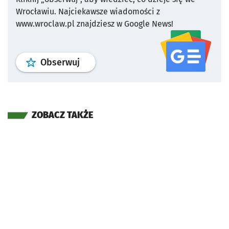
Wrocławiu.
Najciekawsze wiadomości z
www.wroclaw.pl znajdziesz w Google News!
profil
google news
serwisu wroclaw
Obserwuj
ZOBACZ TAKŻE