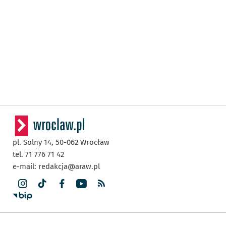
pl. Solny 14,
50-062
Wrocław
tel. 71 776 71 42
e-mail:
redakcja@araw.pl