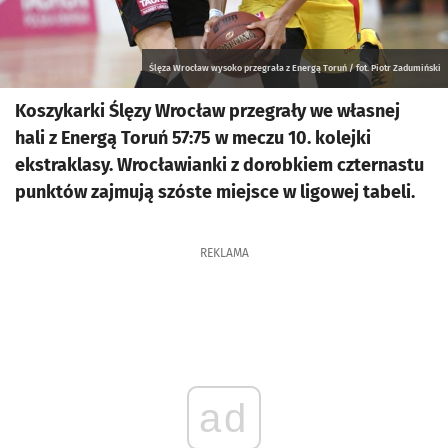
Ślęza Wrocław wysoko przegrała z Energą Toruń / fot. Piotr Zadumiński
Koszykarki Ślęzy Wrocław przegrały we własnej
hali z Energą Toruń 57:75 w meczu 10. kolejki
ekstraklasy. Wrocławianki z dorobkiem czternastu
punktów zajmują szóste miejsce w ligowej tabeli.
REKLAMA
ad