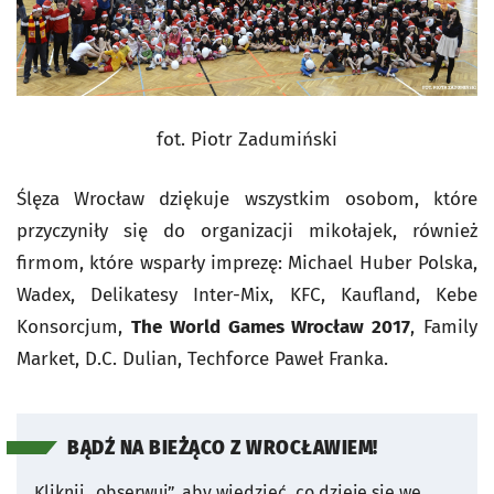
fot. Piotr Zadumiński
Ślęza Wrocław dziękuje wszystkim osobom, które
przyczyniły się do organizacji mikołajek, również
firmom, które wsparły imprezę: Michael Huber Polska,
Wadex, Delikatesy Inter-Mix, KFC, Kaufland, Kebe
Konsorcjum,
The World Games Wrocław 2017
, Family
Market, D.C. Dulian, Techforce Paweł Franka.
BĄDŹ NA BIEŻĄCO Z WROCŁAWIEM!
Kliknij „obserwuj”, aby wiedzieć, co dzieje się we