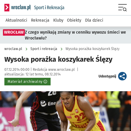
Serwis informacyjny wroclaw.pl podserwis: Sport i rekreacja
Menu
Aktualności
Rekreacja
Kluby
Obiekty
Dla dzieci
WROCŁAW
Z czego wynikają zmiany w cenniku wywozu śmieci we
Wrocławiu?
wroclaw.pl
Sport i rekreacja
Wysoka porażka koszykarek Ślęzy
Wysoka porażka koszykarek Ślęzy
Data publikacji:
Autor:
07.12.2014 00:00 |
Redakcja www.wroclaw.pl
|
aktualizacja:
12 lat temu, 08.12.2014
artykuł
Udostępnij
Materiał archiwalny
Kliknij, aby powiększyć