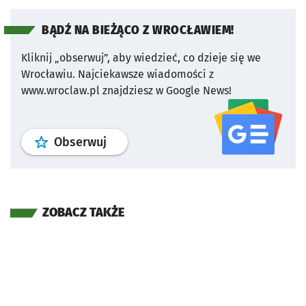
BĄDŹ NA BIEŻĄCO Z WROCŁAWIEM!
Kliknij „obserwuj”, aby wiedzieć, co dzieje się we
Wrocławiu.
Najciekawsze wiadomości z
www.wroclaw.pl znajdziesz w Google News!
profil
google news
serwisu wroclaw
Obserwuj
ZOBACZ TAKŻE