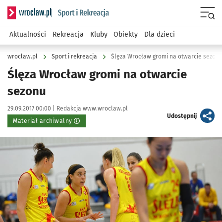
Serwis informacyjny wroclaw.pl podserwis: Sport i rekreacja
Menu
Aktualności
Rekreacja
Kluby
Obiekty
Dla dzieci
wroclaw.pl
Sport i rekreacja
Ślęza Wrocław gromi na otwarcie sezon
Ślęza Wrocław gromi na otwarcie
sezonu
Data publikacji:
Autor:
29.09.2017 00:00 |
Redakcja www.wroclaw.pl
artykuł
Udostępnij
Materiał archiwalny
Kliknij, aby powiększyć