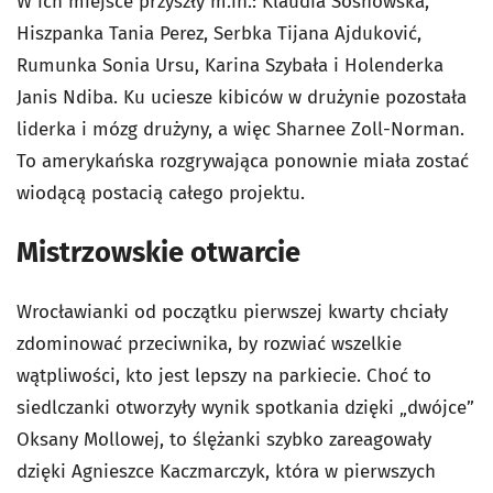
W ich miejsce przyszły m.in.: Klaudia Sosnowska,
Hiszpanka Tania Perez, Serbka Tijana Ajduković,
Rumunka Sonia Ursu, Karina Szybała i Holenderka
Janis Ndiba. Ku uciesze kibiców w drużynie pozostała
liderka i mózg drużyny, a więc Sharnee Zoll-Norman.
To amerykańska rozgrywająca ponownie miała zostać
wiodącą postacią całego projektu.
Mistrzowskie otwarcie
Wrocławianki od początku pierwszej kwarty chciały
zdominować przeciwnika, by rozwiać wszelkie
wątpliwości, kto jest lepszy na parkiecie. Choć to
siedlczanki otworzyły wynik spotkania dzięki „dwójce”
Oksany Mollowej, to ślężanki szybko zareagowały
dzięki Agnieszce Kaczmarczyk, która w pierwszych