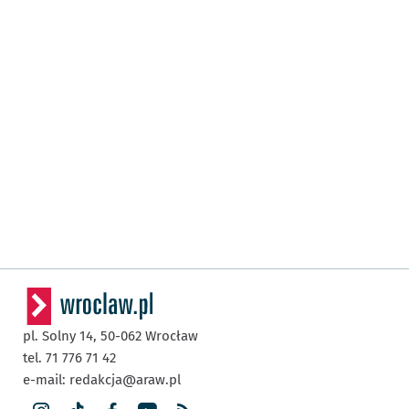
pl. Solny 14,
50-062
Wrocław
tel. 71 776 71 42
e-mail:
redakcja@araw.pl