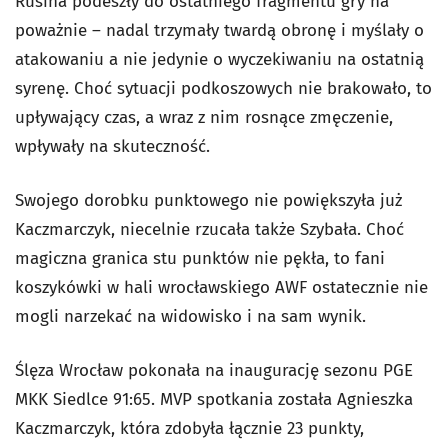
Rusina podeszły do ostatniego fragmentu gry na
poważnie – nadal trzymały twardą obronę i myślały o
atakowaniu a nie jedynie o wyczekiwaniu na ostatnią
syrenę. Choć sytuacji podkoszowych nie brakowało, to
upływający czas, a wraz z nim rosnące zmęczenie,
wpływały na skuteczność.
Swojego dorobku punktowego nie powiększyła już
Kaczmarczyk, niecelnie rzucała także Szybała. Choć
magiczna granica stu punktów nie pękła, to fani
koszykówki w hali wrocławskiego AWF ostatecznie nie
mogli narzekać na widowisko i na sam wynik.
Ślęza Wrocław pokonała na inaugurację sezonu PGE
MKK Siedlce 91:65. MVP spotkania została Agnieszka
Kaczmarczyk, która zdobyła łącznie 23 punkty,