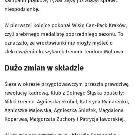
kampanii piątkowy rywal Ślęzy już zdążył sprawić
niespodziankę.
W pierwszej kolejce pokonał Wisłę Can-Pack Kraków,
czyli srebrnego medalistę poprzedniego sezonu. To
oznaczało, że wrocławianki nie mogły myśleć o
zlekceważeniu koszykarek trenera Teodora Mollowa
Dużo zmian w składzie
Ślęza w okresie przygotowawczym przeszła prawdziwą
rewolucję kadrową. Klub z Dolnego Śląska opuściły:
Nikki Greene, Agnieszka Skobel, Kateryna Rymarenko,
Agnieszka Majewska, Agnieszka Śnieżek, Magdalena
Koperwas, Małgorzata Zuchory i Patrycja Jaworskiej.