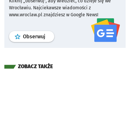
Kliknij „obserwuj”, aby wiedzieć, co dzieje się we
Wrocławiu.
Najciekawsze wiadomości z
www.wroclaw.pl znajdziesz w Google News!
profil
google news
serwisu wroclaw
Obserwuj
ZOBACZ TAKŻE