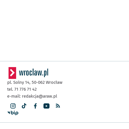
pl. Solny 14,
50-062
Wrocław
tel. 71 776 71 42
e-mail:
redakcja@araw.pl