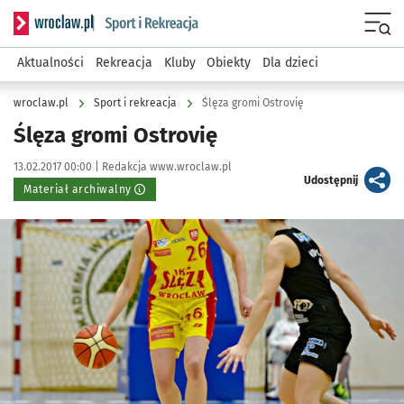
Serwis informacyjny wroclaw.pl podserwis: Sport i rekreacja
Menu
Aktualności
Rekreacja
Kluby
Obiekty
Dla dzieci
wroclaw.pl
Sport i rekreacja
Ślęza gromi Ostrovię
Ślęza gromi Ostrovię
Data publikacji:
Autor:
13.02.2017 00:00 |
Redakcja www.wroclaw.pl
artykuł
Udostępnij
Materiał archiwalny
Kliknij, aby powiększyć