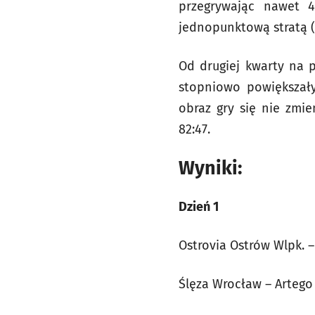
przegrywając nawet 4
jednopunktową stratą (1
Od drugiej kwarty na 
stopniowo powiększały
obraz gry się nie zmie
82:47.
Wyniki:
Dzień 1
Ostrovia Ostrów Wlpk. – B
Ślęza Wrocław – Artego B