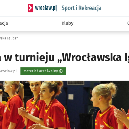
Serwis informacyjny wroclaw.pl podserwis: Sport 
acja
Kluby
ska Iglica”
 w turnieju „Wrocławska I
roclaw.pl
Materiał archiwalny