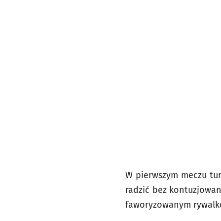
W pierwszym meczu turn
radzić bez kontuzjowa
faworyzowanym rywalk