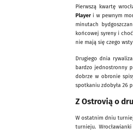
Pierwszą kwartę wrocła
Player
i w pewnym mome
minutach bydgoszczan
końcowej syreny i choć
nie mają się czego wsty
Drugiego dnia rywaliza
bardzo jednostronny pr
dobrze w obronie spi
spotkaniu zdobyła 26 p
Z Ostrovią o dr
W ostatnim dniu turniej
turnieju. Wrocławiank