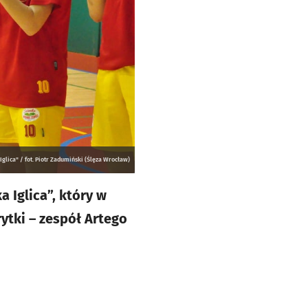
glica" / fot. Piotr Zadumiński (Ślęza Wrocław)
 Iglica”, który w
ytki – zespół Artego