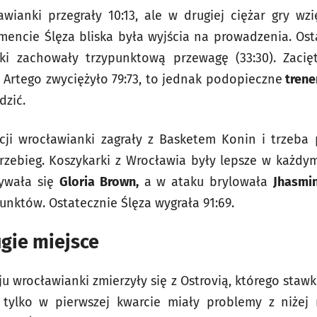
wianki przegrały 10:13, ale w drugiej ciężar gry wz
ncie Ślęza bliska była wyjścia na prowadzenia. Ost
ki zachowały trzypunktową przewagę (33:30). Zacię
 Artego zwyciężyło 79:73, to jednak podopieczne
trene
dzić.
cji wrocławianki zagrały z Basketem Konin i trzeba
zebieg. Koszykarki z Wrocławia były lepsze w każdy
sywała się
Gloria Brown,
a w ataku brylowała
Jhasmin
unktów. Ostatecznie Ślęza wygrała 91:69.
ugie miejsce
u wrocławianki zmierzyły się z Ostrovią, którego staw
i tylko w pierwszej kwarcie miały problemy z niże