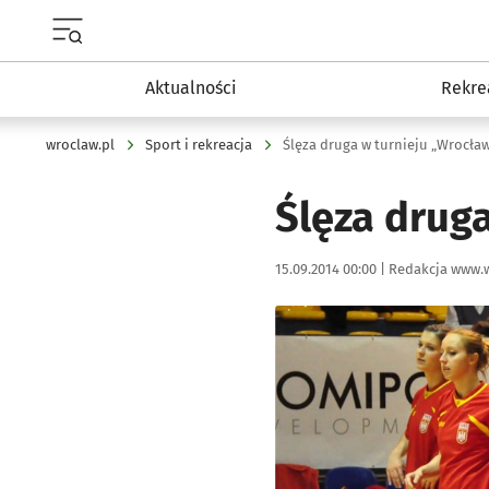
Menu główne portalu wroclaw.pl
Aktualności
Rekre
wroclaw.pl
Sport i rekreacja
Ślęza druga w turnieju „Wrocław
Ślęza druga
Data publikacji:
Autor:
15.09.2014 00:00 |
Redakcja www.w
Kliknij, aby powiększyć