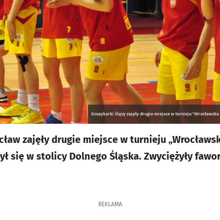
Koszykarki Ślęzy zajęły drugie miejsce w turnieju "Wrocławska I
ław zajęły drugie miejsce w turnieju „Wrocławska
ł się w stolicy Dolnego Śląska. Zwyciężyły fawor
REKLAMA