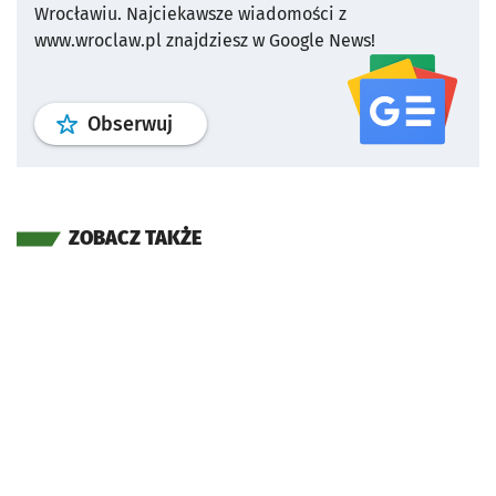
Wrocławiu.
Najciekawsze wiadomości z
www.wroclaw.pl znajdziesz w Google News!
profil
google news
serwisu wroclaw
Obserwuj
ZOBACZ TAKŻE