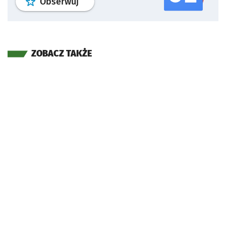
profil
google news
serwisu wroclaw
Obserwuj
ZOBACZ TAKŻE