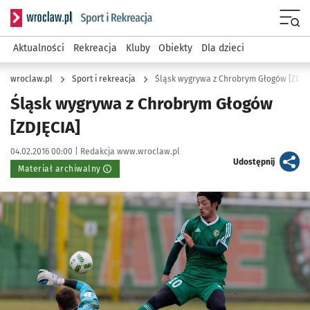
Serwis informacyjny wroclaw.pl podserwis: Sport i rekreacja
Menu
Aktualności
Rekreacja
Kluby
Obiekty
Dla dzieci
wroclaw.pl
Sport i rekreacja
Śląsk wygrywa z Chrobrym Głogów [ZDJĘ
Śląsk wygrywa z Chrobrym Głogów
[ZDJĘCIA]
Data publikacji:
Autor:
04.02.2016 00:00 |
Redakcja www.wroclaw.pl
artykuł
Udostępnij
Materiał archiwalny
Kliknij, aby powiększyć