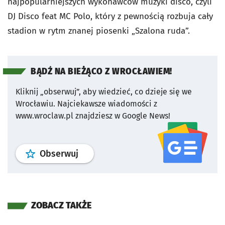
najpopularniejszych wykonawców muzyki disco, czyli
DJ Disco feat MC Polo, który z pewnością rozbuja cały
stadion w rytm znanej piosenki „Szalona ruda”.
BĄDŹ NA BIEŻĄCO Z WROCŁAWIEM!
Kliknij „obserwuj”, aby wiedzieć, co dzieje się we
Wrocławiu.
Najciekawsze wiadomości z
www.wroclaw.pl znajdziesz w Google News!
profil
google news
serwisu wroclaw
Obserwuj
ZOBACZ TAKŻE