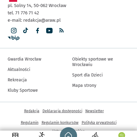
pl. Solny 14,
50-062
Wrocław
tel. 71 776 71 42
e-mail:
redakcja@araw.pl
Gwardia Wrocław
Obiekty sportowe we
Wrocławiu
Aktualności
Sport dla Dzieci
Rekreacja
Mapa strony
Kluby Sportowe
Inne informacje
Redakcja
Deklaracja dostępności
Newsletter
Regulamin
Regulamin konkursów
Polityka prywatności
Strona główna - wroclaw.pl
Ustawienia cookies