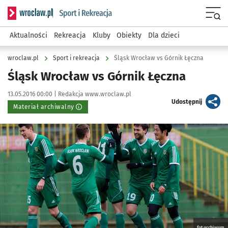
Serwis informacyjny wroclaw.pl podserwis: Sport i rekreacja
Menu
Aktualności
Rekreacja
Kluby
Obiekty
Dla dzieci
wroclaw.pl
Sport i rekreacja
Śląsk Wrocław vs Górnik Łęczna
Śląsk Wrocław vs Górnik Łęczna
Data publikacji:
Autor:
13.05.2016 00:00 |
Redakcja www.wroclaw.pl
artykuł
Udostępnij
Materiał archiwalny
Kliknij, aby powiększyć
fot:archiwum