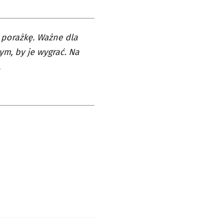
ć porażkę. Ważne dla
ym, by je wygrać. Na
.