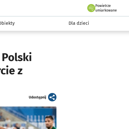
Powietrze
we Wrocławiu
i rekreacja
umiarkowane
Obiekty
Dla dzieci
 Polski
cie z
artykuł
Udostępnij