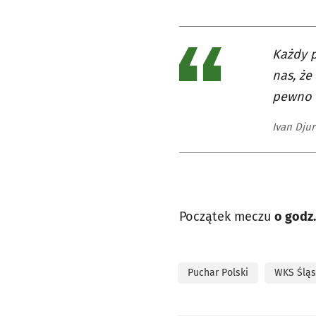
Każdy p
nas, że
pewno b
Ivan Djur
Początek meczu
o godz.
Puchar Polski
WKS Śląs