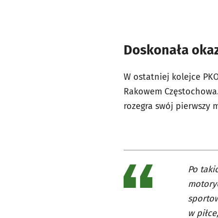
Doskonała okaz
W ostatniej kolejce PK
Rakowem Częstochowa. 
rozegra swój pierwszy
Po taki
motoryc
sportow
w piłce