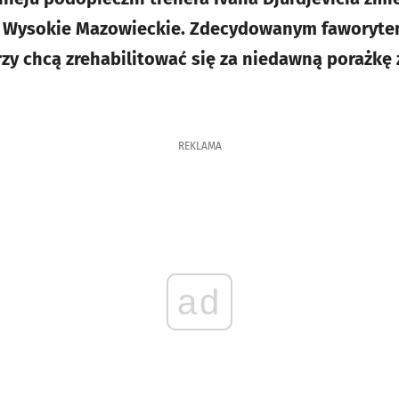
m Wysokie Mazowieckie. Zdecydowanym faworyt
rzy chcą zrehabilitować się za niedawną porażk
REKLAMA
ad