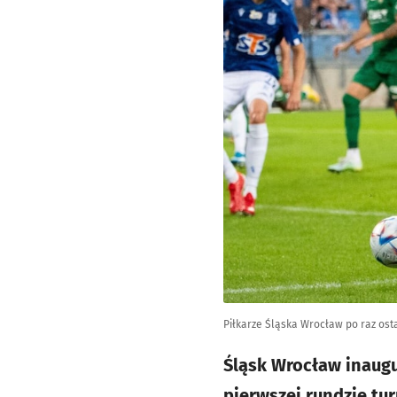
Piłkarze Śląska Wrocław po raz ostat
Śląsk Wrocław inaugu
pierwszej rundzie tur