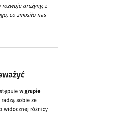
 rozwoju drużyny, z
go, co zmusiło nas
ceważyć
ystępuje
w grupie
 radzą sobie ze
o widocznej różnicy