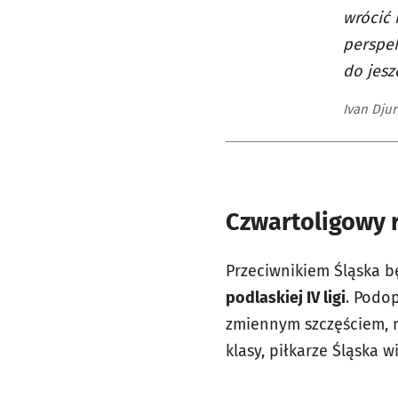
wrócić 
perspe
do jesz
Ivan Djur
Czwartoligowy r
Przeciwnikiem Śląska 
podlaskiej IV ligi
. Podop
zmiennym szczęściem, n
klasy, piłkarze Śląska 