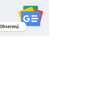
profil
google news
serwisu wroclaw.pl
Obserwuj