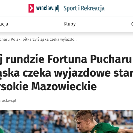
Serwis informacyjny wroclaw.pl podserwis: Sport 
acja
Kluby
W pierwszej rundzie Fortuna Pucharu Polski piłkarzy Śląska czeka wyjazdowe starcie z Ruchem Wysokie Mazowieckie
j rundzie Fortuna Pucharu
ąska czeka wyjazdowe star
sokie Mazowieckie
roclaw.pl