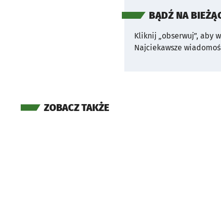
BĄDŹ NA BIEŻĄ
Kliknij „obserwuj”, aby 
Najciekawsze wiadomośc
ZOBACZ TAKŻE