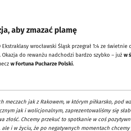
ja, aby zmazać plamę
O Ekstraklasy wrocławski Śląsk przegrał 1:4 ze świetn
Okazja do rewanżu nadchodzi bardzo szybko – już
w ś
 mecz
w Fortuna Pucharze Polski
.
ch meczach jak z Rakowem, w którym piłkarsko, pod w
znym jak i wolicjonalnym, zaprezentowaliśmy się słabo
a złość. Chcemy przekuć to spotkanie w coś pozytywne
, ale i w życiu, że po negatywnych momentach chcemy 