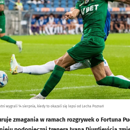
ni wygrali 14 sierpnia, kiedy to okazali się lepsi od Lecha Poznań
ruje zmagania w ramach rozgrywek o Fortuna Puc
nieju podopieczni trenera Ivana Djurdjevicia zmi