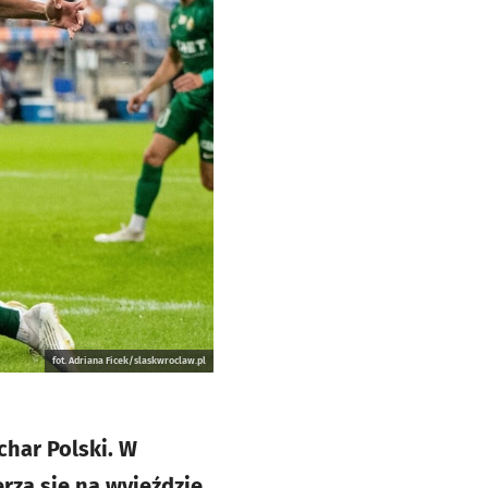
fot. Adriana Ficek/slaskwroclaw.pl
har Polski. W
erzą się na wyjeździe