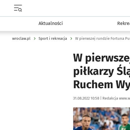
Menu główne portalu wroclaw.pl
Aktualności
Rekre
wroclaw.pl
Sport i rekreacja
W pierwsze
piłkarzy Śl
Ruchem Wy
Data publikacji:
Autor:
31.08.2022 10:58 |
Redakcja www.w
Kliknij, aby powiększyć