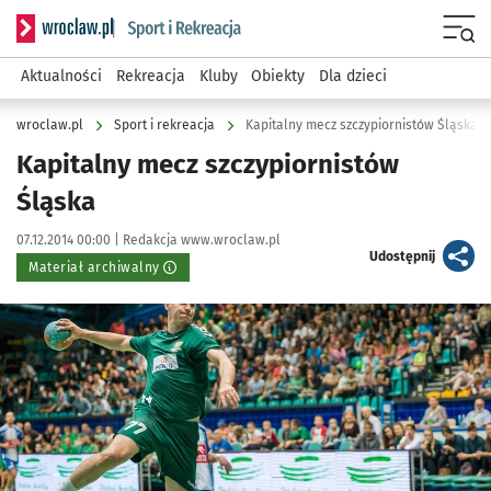
Serwis informacyjny wroclaw.pl podserwis: Sport i rekreacja
Menu
Aktualności
Rekreacja
Kluby
Obiekty
Dla dzieci
wroclaw.pl
Sport i rekreacja
Kapitalny mecz szczypiornistów Śląska
Kapitalny mecz szczypiornistów
Śląska
Data publikacji:
Autor:
07.12.2014 00:00 |
Redakcja www.wroclaw.pl
artykuł
Udostępnij
Materiał archiwalny
Kliknij, aby powiększyć