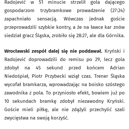
Radojević w 51 minucie strzelił gola dającego
gospodarzom trzybramkowe prowadzenie (27:24)
zapachniało sensacją. Wówczas jednak goście
przeprowadzili szybkie kontry, a że na ławce kar znów
siedział gracz Śląska, zrobiło się 28:27, ale dla Górnika.
Wrocławski zespół dalej się nie poddawał.
Kryński i
Radojević doprowadzili do remisu po 29, lecz gola
zdobył na 45 sekund przed końcem Adrian
Niedośpiał, Piotr Przybecki wziął czas. Trener Śląska
wycofał bramkarza, wprowadzając na boisko szóstego
zawodnika z pola. To przyniosło efekt, bowiem już po
10 sekundach bramkę zdobył niezawodny Kryński.
Goście mieli piłkę, ale nie zdążyli przechylić szali
zwycięstwa na swoją korzyść.