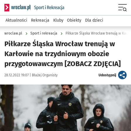
Serwis informacyjny wroclaw.pl podserwis: Sport i rekreacja
Menu
Aktualności
Rekreacja
Kluby
Obiekty
Dla dzieci
wroclaw.pl
Sport i rekreacja
Piłkarze Śląska Wrocław trenują w
Karłowie na trzydniowym obozie
przygotowawczym [ZOBACZ ZDJĘCIA]
Data publikacji:
Autor:
artykuł
28.12.2022 19:07 |
Błażej Organisty
Udostępnij
Kliknij, aby zobaczyć galerię