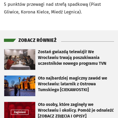
5 punktów przewagi nad strefą spadkową (Piast
Gliwice, Korona Kielce, Miedź Legnica).
ZOBACZ RÓWNIEŻ
otworzy się w nowej karcie
Zostań gwiazdą telewizji! We
Wrocławiu trwają poszukiwania
uczestników nowego programu TVN
otworzy się w nowej karcie
Oto najbardziej magiczny zawód we
Wrocławiu: latarnik z Ostrowa
Tumskiego [CIEKAWOSTKI]
otworzy się w nowej karcie
Oto osoby, które zaginęły we
Wrocławiu i okolicy. Pomóż je odnaleźć
[ZOBACZ ZDJĘCIA I OPISY]