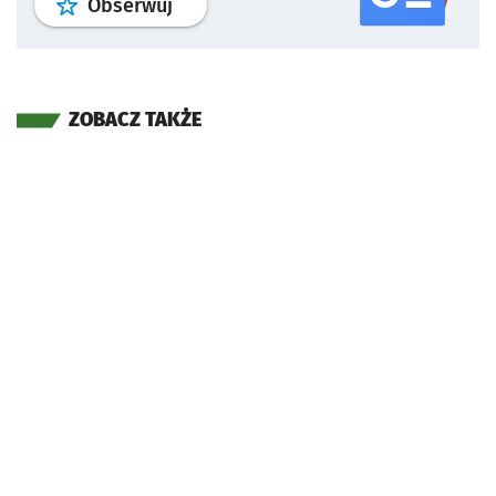
profil
google news
serwisu wroclaw
Obserwuj
ZOBACZ TAKŻE