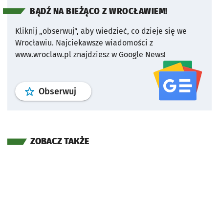
BĄDŹ NA BIEŻĄCO Z WROCŁAWIEM!
Kliknij „obserwuj”, aby wiedzieć, co dzieje się we
Wrocławiu.
Najciekawsze wiadomości z
www.wroclaw.pl znajdziesz w Google News!
profil
google news
serwisu wroclaw
Obserwuj
ZOBACZ TAKŻE