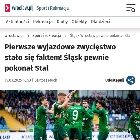
Serwis informacyjny wroclaw.pl podserwis: Sport i rekreacja
Menu
Aktualności
Rekreacja
Kluby
Obiekty
Dla dzieci
wroclaw.pl
Sport i rekreacja
Śląsk Wrocław pewnie pokonał Stal Miel
Pierwsze wyjazdowe zwycięstwo
stało się faktem! Śląsk pewnie
pokonał Stal
Data publikacji:
Autor:
artykuł
15.03.2025 16:53 |
Bartosz Moch
Udostępnij
Kliknij, aby powiększyć