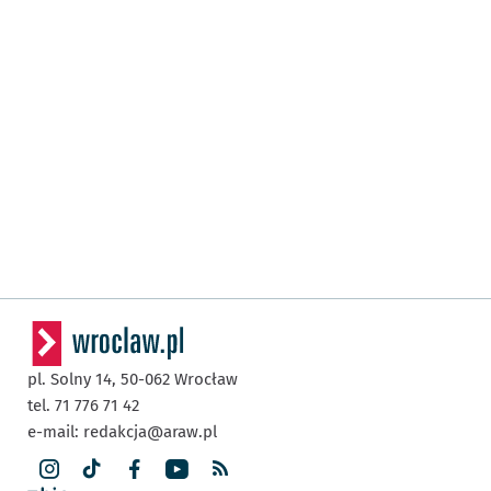
pl. Solny 14,
50-062
Wrocław
tel. 71 776 71 42
e-mail:
redakcja@araw.pl