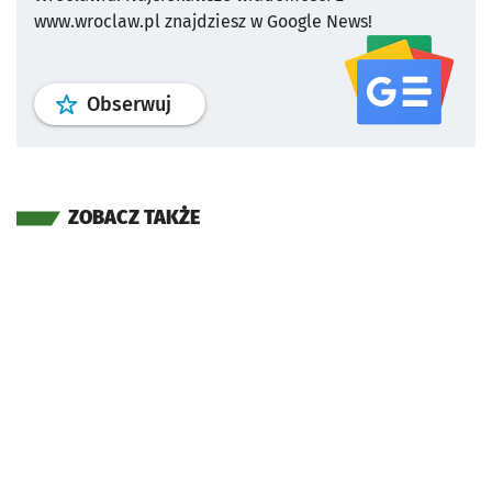
www.wroclaw.pl znajdziesz w Google News!
profil
google news
serwisu wroclaw
Obserwuj
ZOBACZ TAKŻE