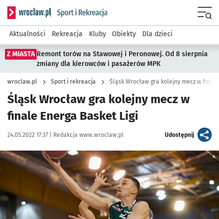
Serwis informacyjny wroclaw.pl podserwis: Sport i rekreacja
Menu
Aktualności
Rekreacja
Kluby
Obiekty
Dla dzieci
Z MIASTA
Remont torów na Stawowej i Peronowej. Od 8 sierpnia
zmiany dla kierowców i pasażerów MPK
wroclaw.pl
Sport i rekreacja
Śląsk Wrocław gra kolejny mecz w finale
Śląsk Wrocław gra kolejny mecz w
finale Energa Basket Ligi
Data publikacji:
Autor:
artykuł
24.05.2022 17:37 |
Redakcja www.wroclaw.pl
Udostępnij
Kliknij, aby powiększyć