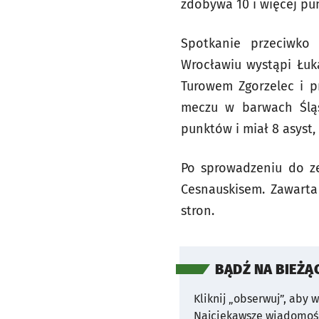
zdobywa 10 i więcej pun
Spotkanie przeciwko
Wrocławiu wystąpi Łuka
Turowem Zgorzelec i p
meczu w barwach Śląs
punktów i miał 8 asyst,
Po sprowadzeniu do ze
Cesnauskisem. Zawart
stron.
BĄDŹ NA BIEŻĄ
Kliknij „obserwuj”, aby 
Najciekawsze wiadomośc