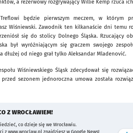
któw, a rezerwowy rozgrywający Willie Kemp rzuca ich 
 Treflowi będzie pierwszym meczem, w którym pr
sz Wiśniewski. Zawodnik ten kilkanaście dni temu r
rzeniósł się do stolicy Dolnego Śląska. Rzucający o
ka był wyróżniającym się graczem swojego zespołu.
 a dłużej od niego grał tylko Aleksandar Mladenović.
społu Wiśniewskiego Śląsk zdecydował się rozwiąz
a przed sezonem jednoroczna umowa została rozwią
CO Z WROCŁAWIEM!
wiedzieć, co dzieje się we Wrocławiu.
i z www.wroclaw.pl znajdziesz w Google News!