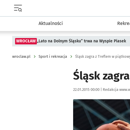
Menu główne portalu wroclaw.pl
Aktualności
Rekre
WROCŁAW
„Lato na Dolnym Śląsku” trwa na Wyspie Piasek
wroclaw.pl
Sport i rekreacja
Śląsk zagra z Treflem w piątkow
Śląsk zagra
Data publikacji:
Autor:
22.01.2015 00:00 |
Redakcja www.w
Kliknij, aby powiększyć