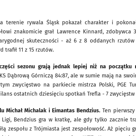
a terenie rywala Śląsk pokazał charakter i pokonał 
łowi znakomicie grał Lawrence Kinnard, zdobywca 3
wiarygodnej skuteczności - aż 6 z 8 oddanych rzutó
 trafił 11 z 15 rzutów.
części sezonu grają jednak lepiej niż na początku 
MKS Dąbrową Górniczą 84:87, ale w sumie mają na swo
tym zwycięstwo na parkiecie mistrza Polski, PGE Tur
lans ostatnich dziesięciu spotkań Trefla - 7 zwycięstw 
flu Michał Michalak i Eimantas Bendzius.
Ten pierwszy 
Ligi, Bendzius gra w kratkę, ale gdy tylko zacznie tr
iłą zespołu z Trójmiasta jest zespołowość. Aż pięciu g