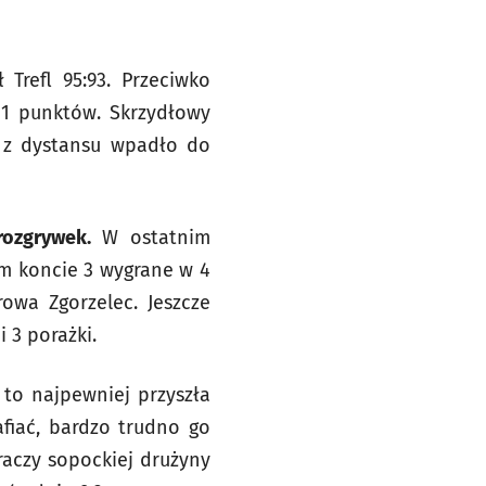
Trefl 95:93. Przeciwko
1 punktów. Skrzydłowy
w z dystansu wpadło do
rozgrywek.
W ostatnim
im koncie 3 wygrane w 4
owa Zgorzelec. Jeszcze
i 3 porażki.
to najpewniej przyszła
afiać, bardzo trudno go
raczy sopockiej drużyny