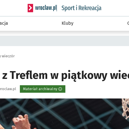
Serwis informacyjny wroclaw.pl podserwis: Sport 
acja
Kluby
y wieczór
 z Treflem w piątkowy wie
roclaw.pl
Materiał archiwalny