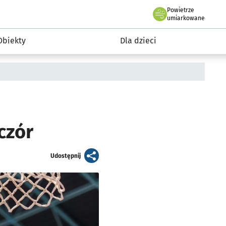
Powietrze
we Wrocławiu
i rekreacja
umiarkowane
Obiekty
Dla dzieci
czór
artykuł
Udostępnij