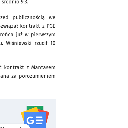
średnio 9,3.
zed publicznością we
ozwiązał kontrakt z PGE
brońca już w pierwszym
 Wiśniewski rzucił 10
ać kontrakt z Mantasem
zana za porozumieniem