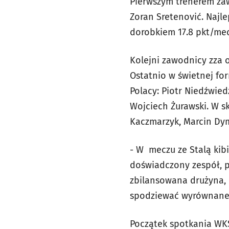
Pierwszym trenerem za
Zoran Sretenović. Najle
dorobkiem 17.8 pkt/mecz
Kolejni zawodnicy zza 
Ostatnio w świetnej for
Polacy: Piotr Niedźwied
Wojciech Żurawski. W sk
Kaczmarzyk, Marcin Dyma
- W meczu ze Stalą kibi
doświadczony zespół, 
zbilansowana drużyna, 
spodziewać wyrównaneg
Początek spotkania WKS