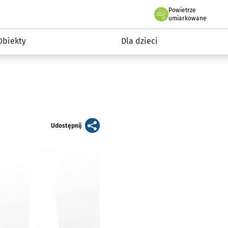
Powietrze
we Wrocławiu
i rekreacja
umiarkowane
Obiekty
Dla dzieci
artykuł
Udostępnij