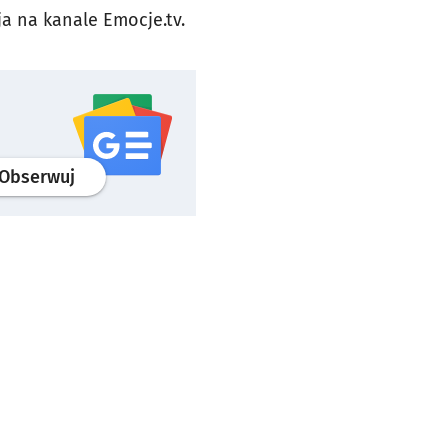
ja na kanale Emocje.tv.
profil
google news
serwisu wroclaw.pl
Obserwuj