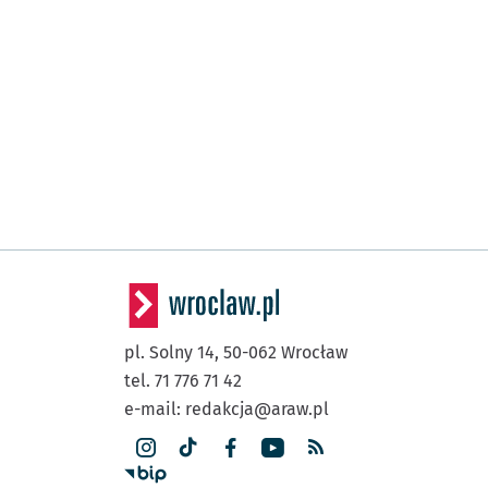
pl. Solny 14,
50-062
Wrocław
tel. 71 776 71 42
e-mail:
redakcja@araw.pl