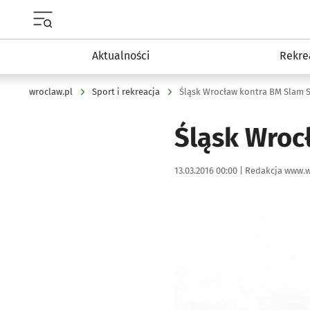
Menu główne portalu wroclaw.pl
Aktualności
Rekre
wroclaw.pl
Sport i rekreacja
Śląsk Wrocław kontra BM Slam S
Śląsk Wroc
Data publikacji:
Autor:
13.03.2016 00:00 |
Redakcja www.w
Kliknij, aby powiększyć