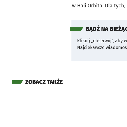
w Hali Orbita. Dla tych
BĄDŹ NA BIEŻĄ
Kliknij „obserwuj”, aby 
Najciekawsze wiadomośc
ZOBACZ TAKŻE