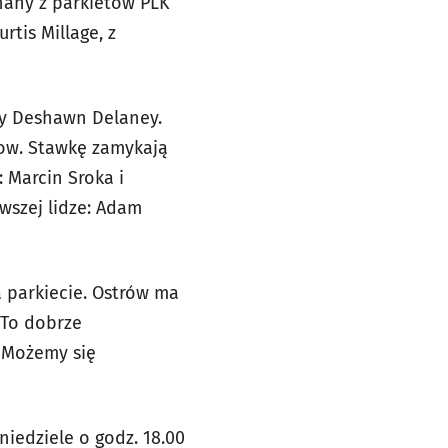
nany z parkietów PLK
tis Millage, z
wy Deshawn Delaney.
ołow. Stawkę zamykają
 Marcin Sroka i
rwszej lidze: Adam
a parkiecie. Ostrów ma
 To dobrze
. Możemy się
iedziele o godz. 18.00