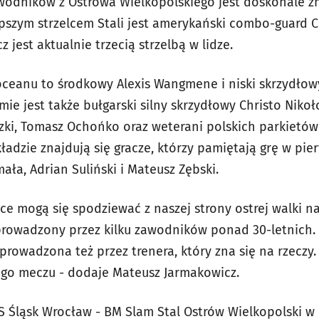
wodników z Ostrowa Wielkopolskiego jest doskonale z
pszym strzelcem Stali jest amerykański combo-guard Cur
 jest aktualnie trzecią strzelbą w lidze.
oceanu to środkowy Alexis Wangmene i niski skrzydło
mie jest także bułgarski silny skrzydłowy Christo Nik
zki, Tomasz Ochońko oraz weterani polskich parkietów:
ładzie znajdują się gracze, którzy pamiętają grę w pie
ła, Adrian Suliński i Mateusz Zębski.
ce mogą się spodziewać z naszej strony ostrej walki n
prowadzony przez kilku zawodników ponad 30-letnich.
prowadzona też przez trenera, który zna się na rzeczy
o meczu - dodaje Mateusz Jarmakowicz.
 Śląsk Wrocław - BM Slam Stal Ostrów Wielkopolski w n