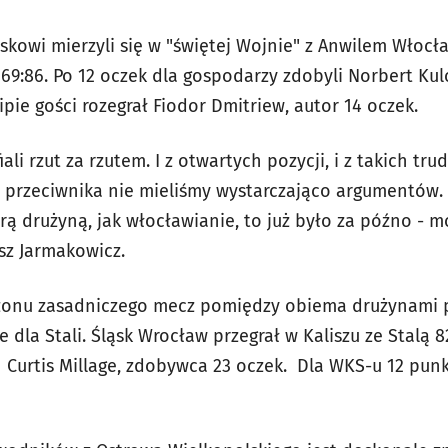
skowi mierzyli się w "świętej Wojnie" z Anwilem Włocła
69:86. Po 12 oczek dla gospodarzy zdobyli Norbert Kul
ie gości rozegrał Fiodor Dmitriew, autor 14 oczek.
ali rzut za rzutem. I z otwartych pozycji, i z takich t
przeciwnika nie mieliśmy wystarczająco argumentów. 
brą drużyną, jak włocławianie, to już było za późno - 
z Jarmakowicz.
ezonu zasadniczego mecz pomiędzy obiema drużynami
ie dla Stali. Śląsk Wrocław przegrał w Kaliszu ze Stalą 
n Curtis Millage, zdobywca 23 oczek. Dla WKS-u 12 punkt