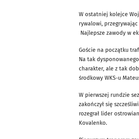
W ostatniej kolejce Woj
rywalowi, przegrywając 
Najlepsze zawody w ekip
Goście na początku trafi
Na tak dysponowanego 
charakter, ale z tak do
środkowy WKS-u Mateus
W pierwszej rundzie s
zakończył się szcześliw
rozegrał lider ostrowia
Kovalenko.