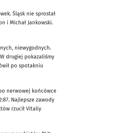
wek. Śląsk nie sprostał
on i Michał Jankowski.
rudnych, niewygodnych.
W drugiej pokazaliśmy
mówił po spotakniu
 po nerwowej końcówce
82:87. Najlepsze zawody
ów rzucił Vitaliy