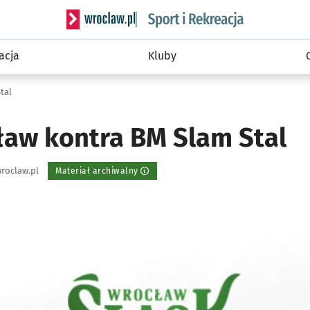
Serwis informacyjny wroclaw.pl podserwis: Sport 
acja
Kluby
tal
ław kontra BM Slam Stal
roclaw.pl
Materiał archiwalny