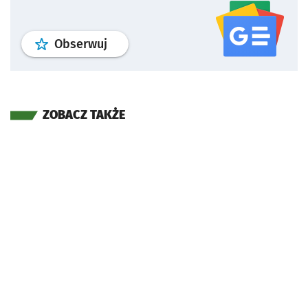
profil
google news
serwisu wroclaw
Obserwuj
ZOBACZ TAKŻE