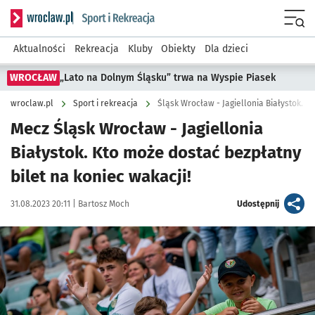
Serwis informacyjny wroclaw.pl podserwis: Sport i rekreacja
Menu
Aktualności
Rekreacja
Kluby
Obiekty
Dla dzieci
WROCŁAW
„Lato na Dolnym Śląsku” trwa na Wyspie Piasek
wroclaw.pl
Sport i rekreacja
Śląsk Wrocław - Jagiellonia Białystok. P
Mecz Śląsk Wrocław - Jagiellonia
Białystok. Kto może dostać bezpłatny
bilet na koniec wakacji!
Data publikacji:
Autor:
artykuł
31.08.2023 20:11 |
Bartosz Moch
Udostępnij
Kliknij, aby powiększyć