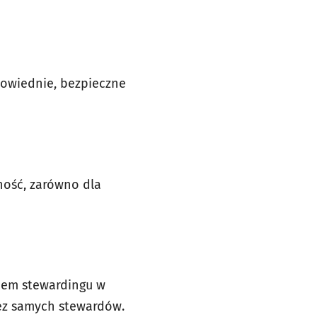
powiednie, bezpieczne
ność, zarówno dla
emem stewardingu w
zez samych stewardów.