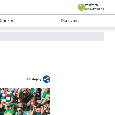
Powietrze
we Wrocławiu
i rekreacja
umiarkowane
Obiekty
Dla dzieci
artykuł
Udostępnij