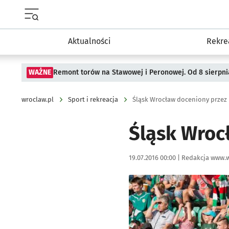
Menu główne portalu wroclaw.pl
Aktualności
Rekre
WAŻNE
Remont torów na Stawowej i Peronowej. Od 8 sierpni
wroclaw.pl
Sport i rekreacja
Śląsk Wrocław doceniony przez
Śląsk Wroc
Data publikacji:
Autor:
19.07.2016 00:00 |
Redakcja www.w
Kliknij, aby powiększyć