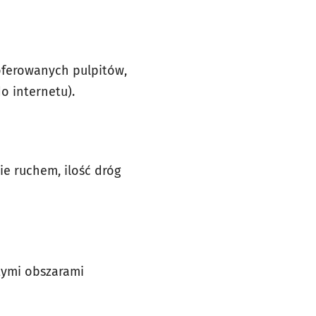
 oferowanych pulpitów,
o internetu).
e ruchem, ilość dróg
tymi obszarami