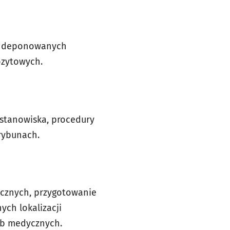
ie deponowanych
ozytowych.
 stanowiska, procedury
rybunach.
ycznych, przygotowanie
ch lokalizacji
żb medycznych.