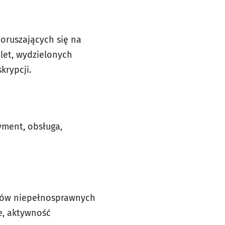
oruszających się na
let, wydzielonych
krypcji.
yment, obsługa,
iców niepełnosprawnych
e, aktywność