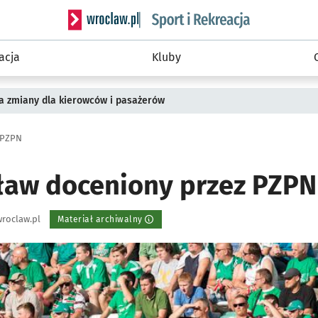
Serwis informacyjny wroclaw.pl podserwis: Sport 
acja
Kluby
a zmiany dla kierowców i pasażerów
 PZPN
ław doceniony przez PZPN
roclaw.pl
Materiał archiwalny