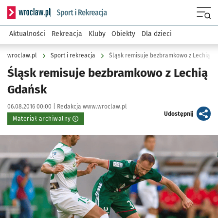
Serwis informacyjny wroclaw.pl podserwis: Sport i rekreacja
Menu
Aktualności
Rekreacja
Kluby
Obiekty
Dla dzieci
wroclaw.pl
Sport i rekreacja
Śląsk remisuje bezbramkowo z Lechią G
Śląsk remisuje bezbramkowo z Lechią
Gdańsk
Data publikacji:
Autor:
06.08.2016 00:00 |
Redakcja www.wroclaw.pl
artykuł
Udostępnij
Materiał archiwalny
Kliknij, aby powiększyć