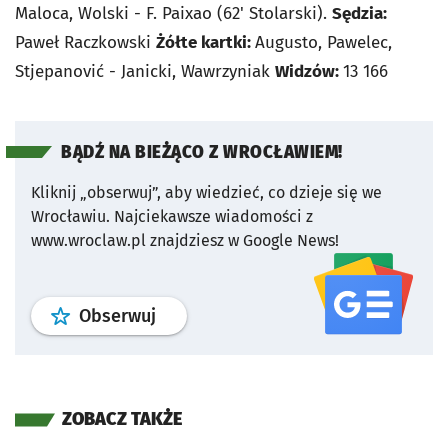
Maloca, Wolski - F. Paixao (62' Stolarski).
Sędzia:
Paweł Raczkowski
Żółte kartki:
Augusto, Pawelec,
Stjepanović - Janicki, Wawrzyniak
Widzów:
13 166
BĄDŹ NA BIEŻĄCO Z WROCŁAWIEM!
Kliknij „obserwuj”, aby wiedzieć, co dzieje się we
Wrocławiu.
Najciekawsze wiadomości z
www.wroclaw.pl znajdziesz w Google News!
profil
google news
serwisu wroclaw
Obserwuj
ZOBACZ TAKŻE