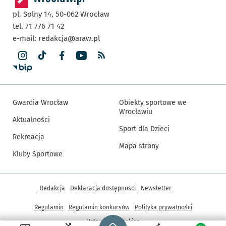
pl. Solny 14,
50-062
Wrocław
tel. 71 776 71 42
e-mail:
redakcja@araw.pl
Gwardia Wrocław
Obiekty sportowe we
Wrocławiu
Aktualności
Sport dla Dzieci
Rekreacja
Mapa strony
Kluby Sportowe
Inne informacje
Redakcja
Deklaracja dostępności
Newsletter
Regulamin
Regulamin konkursów
Polityka prywatności
Strona główna - wroclaw.pl
Ustawienia cookies