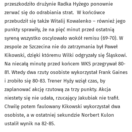
przeszkodziło drużynie Radka Hyżego ponownie
zerwać się do odrabiania strat. W końcówce
przebudził się także Witalij Kowalenko – również jego
punkty sprawiły, że na pięć minut przed ostatnią
syreną wszystko oscylowało wokół remisu (69-70). W
zespole ze Szczecina nie do zatrzymania był Paweł
Kikowski, dzięki któremu Wilki odgryzały się Śląskowi.
Na niecałą minutę przed końcem WKS przegrywał 80-
81. Wtedy dwa rzuty osobiste wykorzystał Frank Gaines
i zrobiło się 80-83. Trener Hyży wziął czas, by
zaplanować akcję rzutową za trzy punkty. Akcja
niestety się nie udała, rzucający Jakubiak nie trafił.
Chwilę potem faulowany Kikowski wykorzystał dwa
osobiste, a w ostatniej sekundzie Norbert Kulon
ustalił wynik na 82-85.