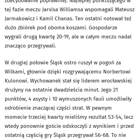
zdecydowanie poprawniej. Najlepiej punktującego w
tej fazie meczu Jarvisa Williamsa wspomagali Mateusz
Jarmakowicz i Kamil Chanas. Ten ostatni notował też
dużo zbiórek pod oboma koszami. Gospodarze
wygrali drugą kwartę 20-19, ale w całym meczu nadal
znacząco przegrywali.
W drugiej połowie Śląsk ostro ruszył w pogoń za
Wilkami, głownie dzięki rozgrywającemu Norbertowi
Kulonowi. Wychowanek stał się liderem wrocławskiej
drużyny na ostatnie dwadzieścia minut. Jego 21
punktów, 4 asysty i 10 wymuszonych fauli umożliwiły
odrobienie znaczącej części strat. W pewnym
momecie trzeciej kwarty mieliśmy rezultat 53-54, lecz
wtedy ponownie goście odskoczyli z wynikiem i przed
ostatnią częścią gry Śląsk przegrywał 56-68. To nie