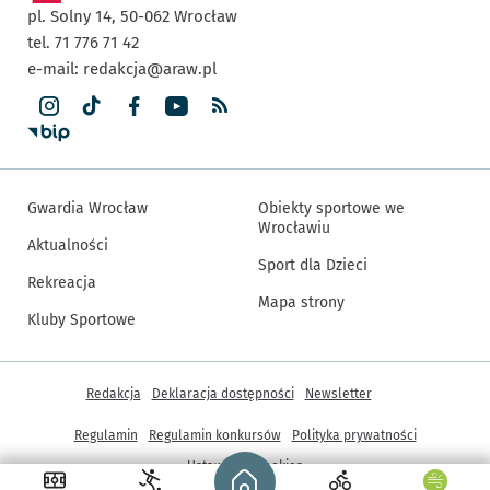
pl. Solny 14,
50-062
Wrocław
tel. 71 776 71 42
e-mail:
redakcja@araw.pl
Gwardia Wrocław
Obiekty sportowe we
Wrocławiu
Aktualności
Sport dla Dzieci
Rekreacja
Mapa strony
Kluby Sportowe
Inne informacje
Redakcja
Deklaracja dostępności
Newsletter
Regulamin
Regulamin konkursów
Polityka prywatności
Strona główna - wroclaw.pl
Ustawienia cookies