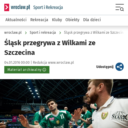
Serwis informacyjny wroclaw.pl podserwis: Sport i rekreacja
Menu
Aktualności
Rekreacja
Kluby
Obiekty
Dla dzieci
wroclaw.pl
Sport i rekreacja
Śląsk przegrywa z Wilkami ze Szczecina
Śląsk przegrywa z Wilkami ze
Szczecina
Data publikacji:
Autor:
04.01.2016 00:00 |
Redakcja www.wroclaw.pl
artykuł
Udostępnij
Materiał archiwalny
Kliknij, aby powiększyć