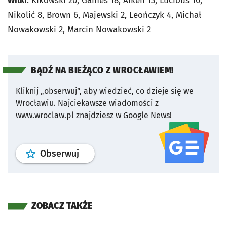
Wilki
: Kikowski 20, Gaines 18, Aiken 13, Lucious 10,
Nikolić 8, Brown 6, Majewski 2, Leończyk 4, Michał
Nowakowski 2, Marcin Nowakowski 2
BĄDŹ NA BIEŻĄCO Z WROCŁAWIEM!
Kliknij „obserwuj”, aby wiedzieć, co dzieje się we
Wrocławiu.
Najciekawsze wiadomości z
www.wroclaw.pl znajdziesz w Google News!
profil
google news
serwisu wroclaw
Obserwuj
ZOBACZ TAKŻE