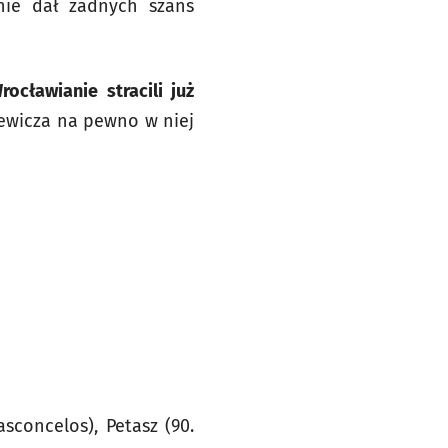
nie dał żadnych szans
rocławianie stracili już
iewicza na pewno w niej
sconcelos), Petasz (90.