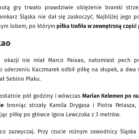
utą gry trwało prawdziwie oblężenie bramki strze
amkarz Śląska nie dał się zaskoczyć. Najbliżej jego po
tnym lobem, po którym
piłka trafiła w zewnętrzną część
xao
okazji nie miał Marco Paixao, natomiast pech pr
ego uderzeniu Kaczmarek odbił piłkę na słupek, a dw
ł Sebino Plaku.
 ostatnie pół godziny i wówczas
Marian Kelemen po raz
ie
broniąc strzały Kamila Drygasa i Piotra Petasza, 
jąc piłkę po główce Igora Lewczuka z 3 metrów.
co zazwyczaj. Przy rzucie rożnym zawodnicy Śląska n