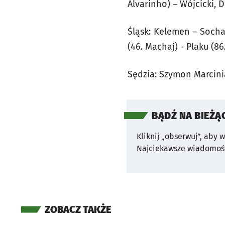
Alvarinho) – Wójcicki, D
Śląsk: Kelemen – Socha G
(46. Machaj) - Plaku (86
Sędzia: Szymon Marcinia
BĄDŹ NA BIEŻĄ
Kliknij „obserwuj”, aby 
Najciekawsze wiadomośc
ZOBACZ TAKŻE