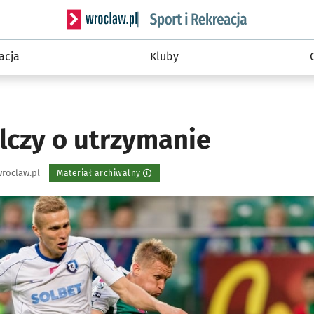
Serwis informacyjny wroclaw.pl podserwis: Sport 
acja
Kluby
lczy o utrzymanie
roclaw.pl
Materiał archiwalny