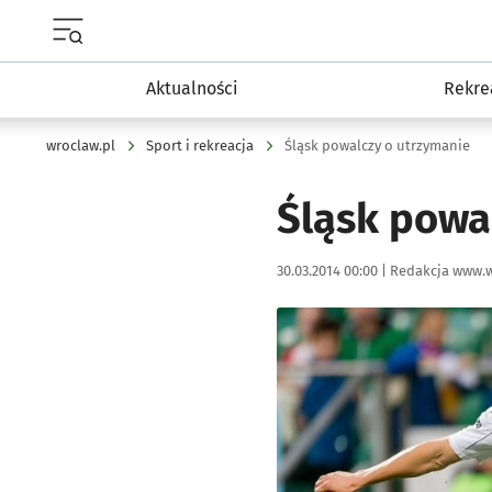
Menu główne portalu wroclaw.pl
Aktualności
Rekre
wroclaw.pl
Sport i rekreacja
Śląsk powalczy o utrzymanie
Śląsk powa
Data publikacji:
Autor:
30.03.2014 00:00 |
Redakcja www.w
Kliknij, aby powiększyć