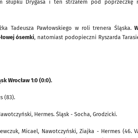
ym słupku Drygasa i ten strzałem pod poprzeczkę 
żka Tadeusza Pawłowskiego w roli trenera Śląska.
W
ołowej ósemki
, natomiast podopieczni Ryszarda Taras
sk Wrocław 1:0 (0:0).
s (83).
 Nawotczyński, Hermes. Śląsk - Socha, Grodzicki.
ewczuk, Micael, Nawotczyński, Ziajka - Hermes (46. Va