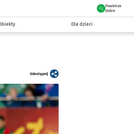
Powietrze
we Wrocławiu
i rekreacja
dobre
Obiekty
Dla dzieci
artykuł
Udostępnij