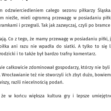
m odzwierciedleniem całego sezonu piłkarzy Śląska
em nieźle, mieli ogromną przewagę w posiadaniu piłki,
mkami i przegrali. Tak jak zazwyczaj, czyli po bramc
wają. Co z tego, że mamy przewagę w posiadaniu piłki, 
 piłka ani razu nie wpadła do siatki. A tylko to się 
odzicki i to także był bardzo trafny komentarz.
wie całkowicie zdominował gospodarzy, którzy nie byli
i. Wrocławianie też nie stworzyli ich zbyt dużo, bowiem 
iszy, razili niecelnością podań.
że w końcu większa kultura gry i lepsze umiejętn