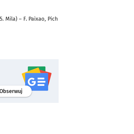
. Mila) – F. Paixao, Pich
profil
google news
serwisu wroclaw.pl
Obserwuj