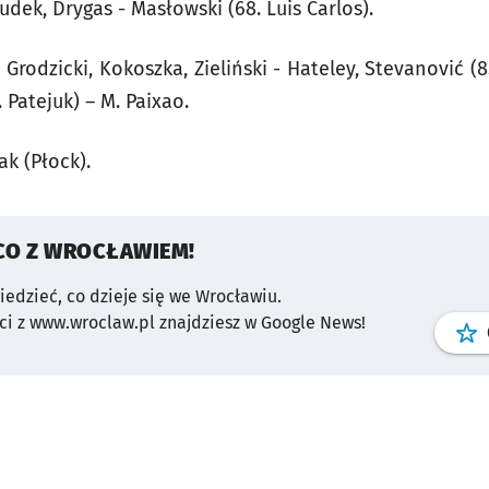
udek, Drygas - Masłowski (68. Luis Carlos).
rodzicki, Kokoszka, Zieliński - Hateley, Stevanović (85
. Patejuk) – M. Paixao.
k (Płock).
CO Z WROCŁAWIEM!
wiedzieć, co dzieje się we Wrocławiu.
i z www.wroclaw.pl znajdziesz w Google News!