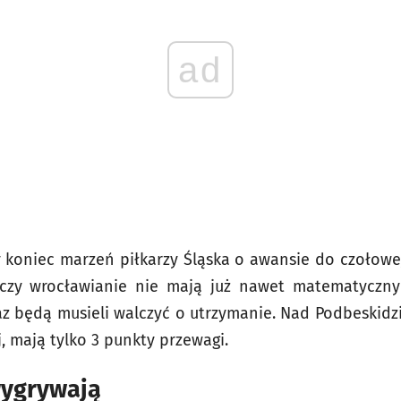
ad
y koniec marzeń piłkarzy Śląska o awansie do czołowej
zczy wrocławianie nie mają już nawet matematyczn
raz będą musieli walczyć o utrzymanie. Nad Podbeskidz
j, mają tylko 3 punkty przewagi.
wygrywają