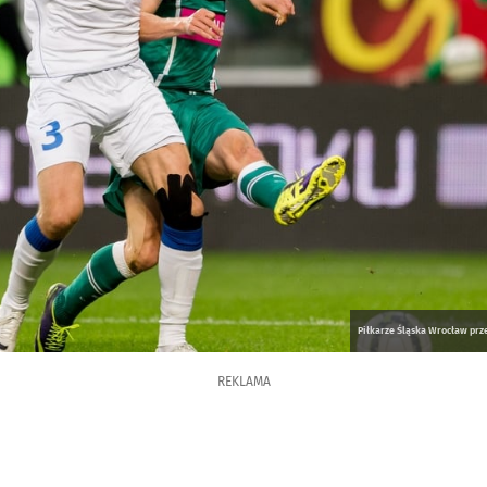
Piłkarze Śląska Wrocław prze
REKLAMA