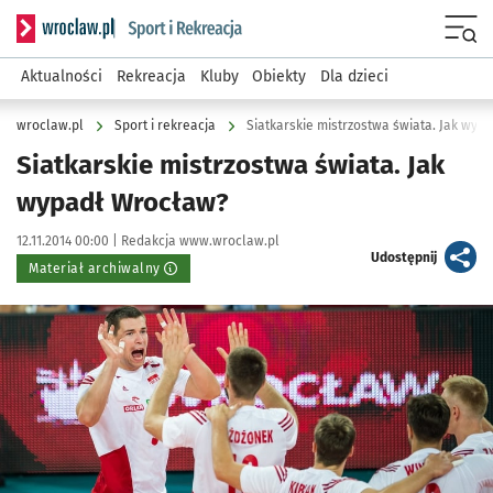
Serwis informacyjny wroclaw.pl podserwis: Sport i rekreacja
Menu
Aktualności
Rekreacja
Kluby
Obiekty
Dla dzieci
wroclaw.pl
Sport i rekreacja
Siatkarskie mistrzostwa świata. Jak wyp
Siatkarskie mistrzostwa świata. Jak
wypadł Wrocław?
Data publikacji:
Autor:
12.11.2014 00:00 |
Redakcja www.wroclaw.pl
artykuł
Udostępnij
Materiał archiwalny
Kliknij, aby powiększyć