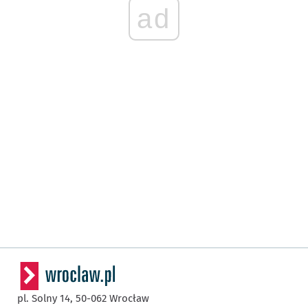
ad
pl. Solny 14,
50-062
Wrocław