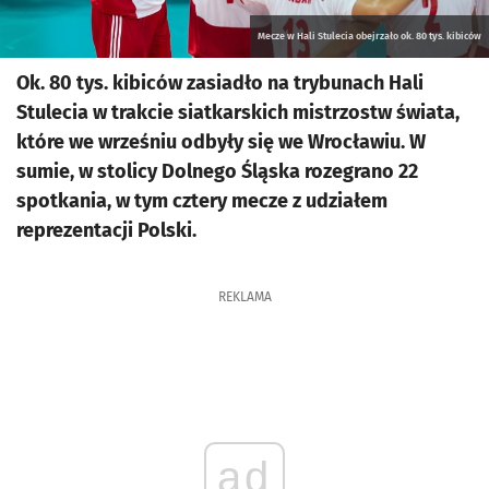
Mecze w Hali Stulecia obejrzało ok. 80 tys. kibiców
Ok. 80 tys. kibiców zasiadło na trybunach Hali
Stulecia w trakcie siatkarskich mistrzostw świata,
które we wrześniu odbyły się we Wrocławiu. W
sumie, w stolicy Dolnego Śląska rozegrano 22
spotkania, w tym cztery mecze z udziałem
reprezentacji Polski.
REKLAMA
ad