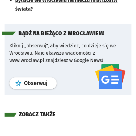
Byliście we Wrocławiu na meczu mistrzostw
świata?
BĄDŹ NA BIEŻĄCO Z WROCŁAWIEM!
Kliknij „obserwuj”, aby wiedzieć, co dzieje się we
Wrocławiu.
Najciekawsze wiadomości z
www.wroclaw.pl znajdziesz w Google News!
profil
google news
serwisu wroclaw
Obserwuj
ZOBACZ TAKŻE