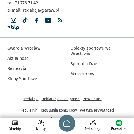
tel. 71 776 71 42
e-mail:
redakcja@araw.pl
Gwardia Wrocław
Obiekty sportowe we
Wrocławiu
Aktualności
Sport dla Dzieci
Rekreacja
Mapa strony
Kluby Sportowe
Inne informacje
Redakcja
Deklaracja dostępności
Newsletter
Regulamin
Regulamin konkursów
Polityka prywatności
Strona główna - wroclaw.pl
Ustawienia cookies
Powietrze
Obiekty
Kluby
Rekreacja
© Copyright 2005-2026, ARAW S.A., Gmina Wrocław