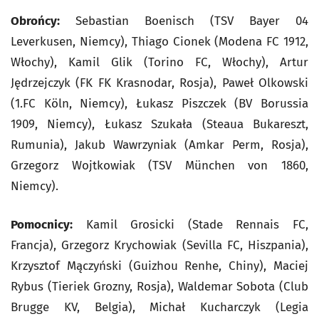
Obrońcy:
Sebastian Boenisch (TSV Bayer 04
Leverkusen, Niemcy), Thiago Cionek (Modena FC 1912,
Włochy), Kamil Glik (Torino FC, Włochy), Artur
Jędrzejczyk (FK FK Krasnodar, Rosja), Paweł Olkowski
(1.FC Köln, Niemcy), Łukasz Piszczek (BV Borussia
1909, Niemcy), Łukasz Szukała (Steaua Bukareszt,
Rumunia), Jakub Wawrzyniak (Amkar Perm, Rosja),
Grzegorz Wojtkowiak (TSV München von 1860,
Niemcy).
Pomocnicy:
Kamil Grosicki (Stade Rennais FC,
Francja), Grzegorz Krychowiak (Sevilla FC, Hiszpania),
Krzysztof Mączyński (Guizhou Renhe, Chiny), Maciej
Rybus (Tieriek Grozny, Rosja), Waldemar Sobota (Club
Brugge KV, Belgia), Michał Kucharczyk (Legia