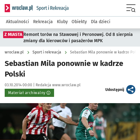
Serwis informacyjny wroclaw.pl podserwis: Sport i rekreacja
Menu
Aktualności
Rekreacja
Kluby
Obiekty
Dla dzieci
Z MIASTA
Remont torów na Stawowej i Peronowej. Od 8 sierpnia
zmiany dla kierowców i pasażerów MPK
wroclaw.pl
Sport i rekreacja
Sebastian Mila ponownie w kadrze Polsk
Sebastian Mila ponownie w kadrze
Polski
Data publikacji:
Autor:
03.10.2014 00:00 |
Redakcja www.wroclaw.pl
artykuł
Udostępnij
Materiał archiwalny
Kliknij, aby powiększyć