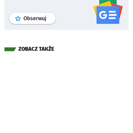
profil
google news
serwisu wroclaw
Obserwuj
ZOBACZ TAKŻE