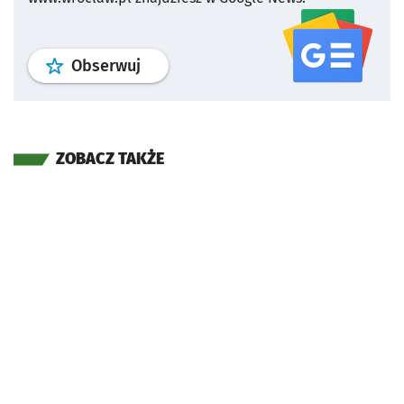
profil
google news
serwisu wroclaw
Obserwuj
ZOBACZ TAKŻE