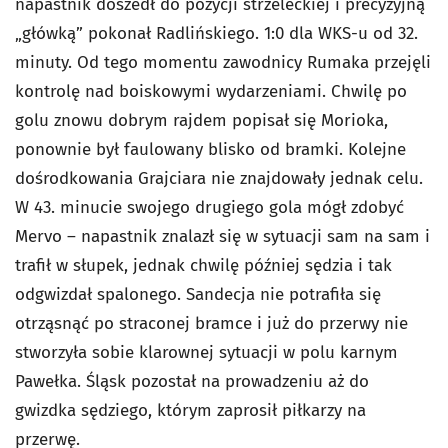
napastnik doszedł do pozycji strzeleckiej i precyzyjną
„główką” pokonał Radlińskiego. 1:0 dla WKS-u od 32.
minuty. Od tego momentu zawodnicy Rumaka przejęli
kontrolę nad boiskowymi wydarzeniami. Chwilę po
golu znowu dobrym rajdem popisał się Morioka,
ponownie był faulowany blisko od bramki. Kolejne
dośrodkowania Grajciara nie znajdowały jednak celu.
W 43. minucie swojego drugiego gola mógł zdobyć
Mervo – napastnik znalazł się w sytuacji sam na sam i
trafił w słupek, jednak chwilę później sędzia i tak
odgwizdał spalonego. Sandecja nie potrafiła się
otrząsnąć po straconej bramce i już do przerwy nie
stworzyła sobie klarownej sytuacji w polu karnym
Pawełka. Śląsk pozostał na prowadzeniu aż do
gwizdka sędziego, którym zaprosił piłkarzy na
przerwę.