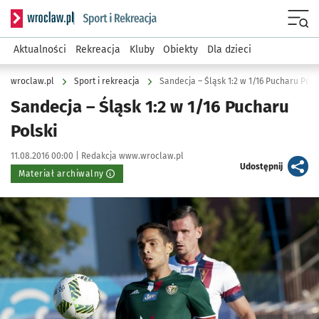
Serwis informacyjny wroclaw.pl podserwis: Sport i rekreacja
Menu
Aktualności
Rekreacja
Kluby
Obiekty
Dla dzieci
wroclaw.pl
Sport i rekreacja
Sandecja – Śląsk 1:2 w 1/16 Pucharu Pols
Sandecja – Śląsk 1:2 w 1/16 Pucharu
Polski
Data publikacji:
Autor:
11.08.2016 00:00 |
Redakcja www.wroclaw.pl
artykuł
Udostępnij
Materiał archiwalny
Kliknij, aby powiększyć