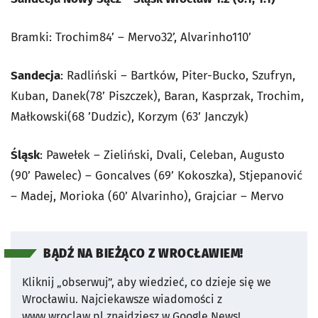
Bramki: Trochim84’ – Mervo32’, Alvarinho110’
Sandecja
: Radliński – Bartków, Piter-Bucko, Szufryn,
Kuban, Danek(78’ Piszczek), Baran, Kasprzak, Trochim,
Małkowski(68 ’Dudzic), Korzym (63’ Janczyk)
Śląsk
: Pawełek – Zieliński, Dvali, Celeban, Augusto
(90’ Pawelec) – Goncalves (69’ Kokoszka), Stjepanović
– Madej, Morioka (60’ Alvarinho), Grajciar – Mervo
BĄDŹ NA BIEŻĄCO Z WROCŁAWIEM!
Kliknij „obserwuj”, aby wiedzieć, co dzieje się we
Wrocławiu.
Najciekawsze wiadomości z
www.wroclaw.pl znajdziesz w Google News!