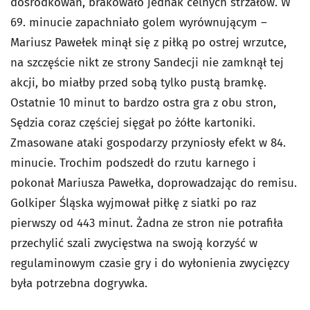
dośrodkowań, brakowało jednak celnych strzałów. W
69. minucie zapachniało golem wyrównującym –
Mariusz Pawełek minął się z piłką po ostrej wrzutce,
na szczęście nikt ze strony Sandecji nie zamknął tej
akcji, bo miałby przed sobą tylko pustą bramkę.
Ostatnie 10 minut to bardzo ostra gra z obu stron,
Sędzia coraz częściej sięgał po żółte kartoniki.
Zmasowane ataki gospodarzy przyniosły efekt w 84.
minucie. Trochim podszedł do rzutu karnego i
pokonał Mariusza Pawełka, doprowadzając do remisu.
Golkiper Śląska wyjmował piłkę z siatki po raz
pierwszy od 443 minut. Żadna ze stron nie potrafiła
przechylić szali zwycięstwa na swoją korzyść w
regulaminowym czasie gry i do wyłonienia zwycięzcy
była potrzebna dogrywka.