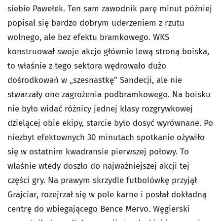
siebie Pawełek. Ten sam zawodnik parę minut później
popisał się bardzo dobrym uderzeniem z rzutu
wolnego, ale bez efektu bramkowego. WKS
konstruował swoje akcje głównie lewą stroną boiska,
to właśnie z tego sektora wędrowało dużo
dośrodkowań w „szesnastkę” Sandecji, ale nie
stwarzały one zagrożenia podbramkowego. Na boisku
nie było widać różnicy jednej klasy rozgrywkowej
dzielącej obie ekipy, starcie było dosyć wyrównane. Po
niezbyt efektownych 30 minutach spotkanie ożywiło
się w ostatnim kwadransie pierwszej połowy. To
właśnie wtedy doszło do najważniejszej akcji tej
części gry. Na prawym skrzydle futbolówkę przyjął
Grajciar, rozejrzał się w pole karne i posłał dokładną
centrę do wbiegającego Bence Mervo. Węgierski