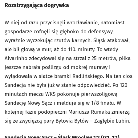
Rozstrzygająca dogrywka
W niej od razu przycisnęli wrocławianie, natomiast
gospodarze cofnęli się głęboko do defensywy,
wyraźnie wyczekując rzutów karnych. Śląsk atakował,
ale bił głową w mur, aż do 110. minuty. To wtedy
Alvarinho zdecydował się na strzał z 25 metrów, piłka
jeszcze nabrała poślizgu od mokrej murawy i
wylądowała w siatce bramki Radlińskiego. Na ten cios
Sandecja nie była już w stanie odpowiedzieć. Po 120
minutach meczu WKS pokonuje pierwszoligową
Sandecję Nowy Sącz i melduje się w 1/8 finału. W
kolejnej fazie podopieczni Mariusza Rumaka zmierzą
się ze zwycięzcą pary Bytovia Bytów – Zagłębie Lubin.
Sandecja Nowy Sącz – Śląsk Wrocław 1:2 (0:1, 1:1)