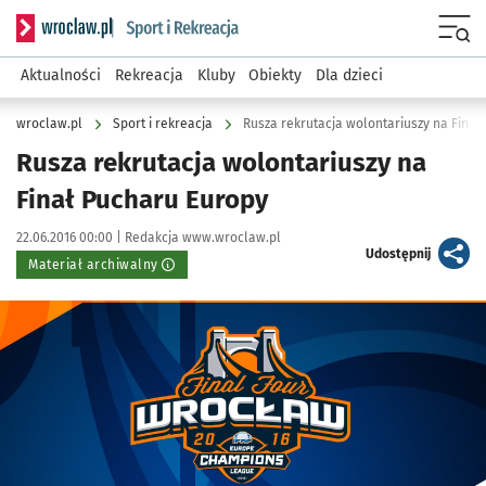
Serwis informacyjny wroclaw.pl podserwis: Sport i rekreacja
Menu
Aktualności
Rekreacja
Kluby
Obiekty
Dla dzieci
wroclaw.pl
Sport i rekreacja
Rusza rekrutacja wolontariuszy na Finał
Rusza rekrutacja wolontariuszy na
Finał Pucharu Europy
Data publikacji:
Autor:
22.06.2016 00:00 |
Redakcja www.wroclaw.pl
artykuł
Udostępnij
Materiał archiwalny
Kliknij, aby powiększyć