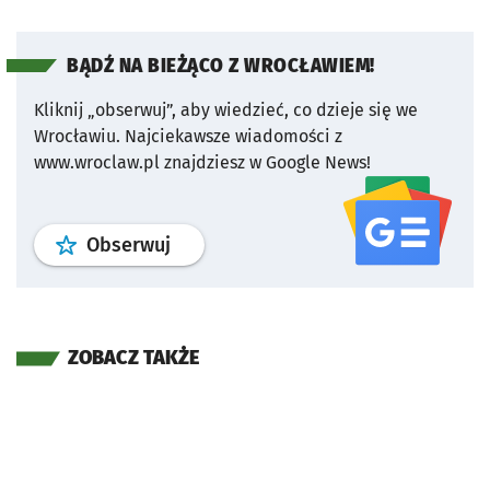
BĄDŹ NA BIEŻĄCO Z WROCŁAWIEM!
Kliknij „obserwuj”, aby wiedzieć, co dzieje się we
Wrocławiu.
Najciekawsze wiadomości z
www.wroclaw.pl znajdziesz w Google News!
profil
google news
serwisu wroclaw
Obserwuj
ZOBACZ TAKŻE