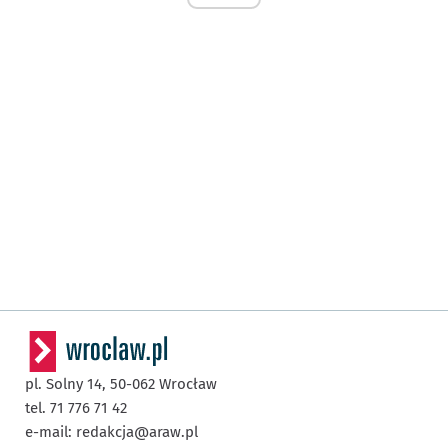
pl. Solny 14,
50-062
Wrocław
tel. 71 776 71 42
e-mail:
redakcja@araw.pl