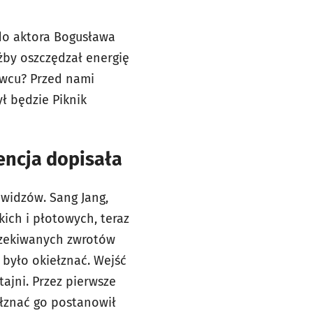
 do aktora Bogusława
yżby oszczędzał energię
ewcu? Przed nami
ył będzie Piknik
encja dopisała
widzów. Sang Jang,
ich i płotowych, teraz
oczekiwanych zwrotów
b było okiełznać. Wejść
ajni. Przez pierwsze
iełznać go postanowił