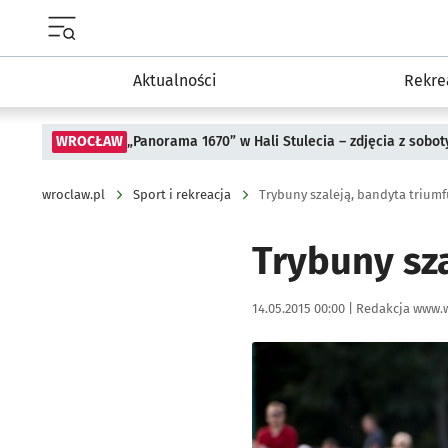
Menu główne portalu wroclaw.pl
Aktualności
Rekre
WROCŁAW
„Panorama 1670” w Hali Stulecia – zdjęcia z sobot
wroclaw.pl
Sport i rekreacja
Trybuny szaleją, bandyta triumf
Trybuny sza
Data publikacji:
Autor:
14.05.2015 00:00 |
Redakcja www.w
Kliknij, aby powiększyć