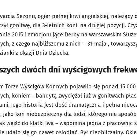
warcia Sezonu, ogier pełnej krwi angielskiej, należący
ył gonitwę, dla 3-letnich koni, na drugiej pozycji. Cz
zonie 2015 i emocjonujące Derby na warszawskim Służ
ych, z czego najbliższemu z nich - 31 maja , towarzysz
zianki z okazji Dnia Dziecka.
wszych dwóch dni wyścigowych frekw
m Torze Wyścigów Konnych pojawiło się ponad 15 000 
ych, koniem - bandytą zwyciężał już w gonitwach płask
dami. Jego historia jest dość dramatyczna i pełna nie
ił, jako koń niebezpieczny dla ludzi, którego nie sposó
ak wejść do klatki lwa – wspomina jedna z pracownic st
nie udało się go nawet osiodłać. Był nieobliczalny. Ok