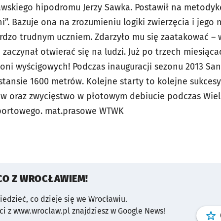
awskiego hipodromu Jerzy Sawka. Postawił na metodyk
”. Bazuje ona na zrozumieniu logiki zwierzęcia i jego
ardzo trudnym uczniem. Zdarzyło mu się zaatakować –
zaczynał otwierać się na ludzi. Już po trzech miesiąc
koni wyścigowych! Podczas inauguracji sezonu 2013 San
stansie 1600 metrów. Kolejne starty to kolejne sukcesy
w oraz zwycięstwo w płotowym debiucie podczas Wielk
Sportowego. mat.prasowe WTWK
CO Z WROCŁAWIEM!
wiedzieć, co dzieje się we Wrocławiu.
i z www.wroclaw.pl znajdziesz w Google News!