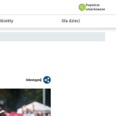
Powietrze
we Wrocławiu
i rekreacja
umiarkowane
Obiekty
Dla dzieci
artykuł
Udostępnij