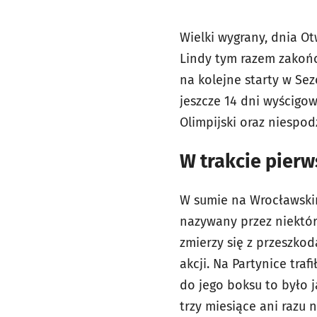
Wielki wygrany, dnia Ot
Lindy tym razem zakończ
na kolejne starty w Se
jeszcze 14 dni wyścigow
Olimpijski oraz niespod
W trakcie pier
W sumie na Wrocławski
nazywany przez niektór
zmierzy się z przeszko
akcji. Na Partynice traf
do jego boksu to było j
trzy miesiące ani razu 