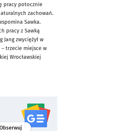
ę pracy potocznie
 naturalnych zachowań.
 wspomina Sawka.
ach pracy z Sawką
g Jang zwyciężył w
 – trzecie miejsce w
iej Wrocławskiej
profil
google news
serwisu wroclaw.pl
Obserwuj