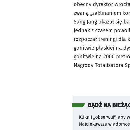
obecny dyrektor wrocł
zwaną „zaklinaniem koni
Sang Jang okazał się b
Jednak z czasem powoli 
rozpoczął treningi dla 
gonitwie płaskiej na dy
gonitwie na 2000 metró
Nagrody Totalizatora 
BĄDŹ NA BIEŻĄ
Kliknij „obserwuj”, aby 
Najciekawsze wiadomośc