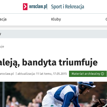
Serwis informacyjny wroclaw.pl podserwis: Sport 
acja
Kluby
y
uje
leją, bandyta triumfuje
roclaw.pl
|
aktualizacja:
11 lat temu, 17.05.2015
Materiał archiwalny