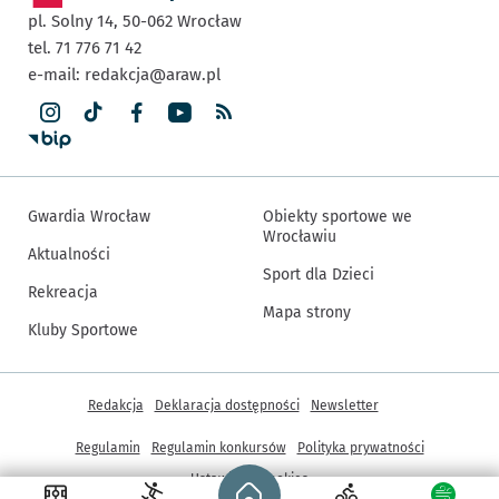
pl. Solny 14,
50-062
Wrocław
tel. 71 776 71 42
e-mail:
redakcja@araw.pl
Gwardia Wrocław
Obiekty sportowe we
Wrocławiu
Aktualności
Sport dla Dzieci
Rekreacja
Mapa strony
Kluby Sportowe
Inne informacje
Redakcja
Deklaracja dostępności
Newsletter
Regulamin
Regulamin konkursów
Polityka prywatności
Strona główna - wroclaw.pl
Ustawienia cookies