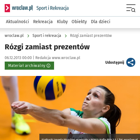
Serwis informacyjny wroclaw.pl podserwis: Sport i rekreacja
Menu
Aktualności
Rekreacja
Kluby
Obiekty
Dla dzieci
wroclaw.pl
Sport i rekreacja
Rózgi zamiast prezentów
Rózgi zamiast prezentów
Data publikacji:
Autor:
06.12.2013 00:00 |
Redakcja www.wroclaw.pl
artykuł
Udostępnij
Materiał archiwalny
Kliknij, aby powiększyć
Siatkarki Impelu Wrocław przegrały z PGNiG Naftą Piła 2:3 / fot. wroclaw.pl