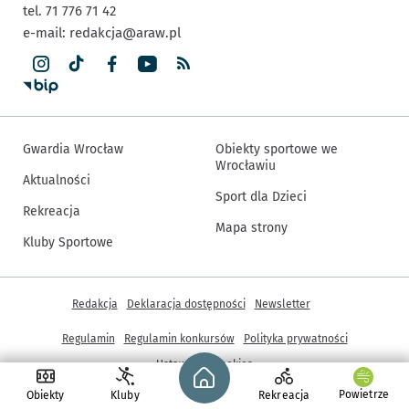
tel. 71 776 71 42
e-mail:
redakcja@araw.pl
Gwardia Wrocław
Obiekty sportowe we
Wrocławiu
Aktualności
Sport dla Dzieci
Rekreacja
Mapa strony
Kluby Sportowe
Inne informacje
Redakcja
Deklaracja dostępności
Newsletter
Regulamin
Regulamin konkursów
Polityka prywatności
Strona główna - wroclaw.pl
Ustawienia cookies
Powietrze
Obiekty
Kluby
Rekreacja
© Copyright 2005-2026, ARAW S.A., Gmina Wrocław