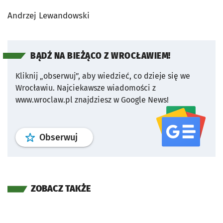
Andrzej Lewandowski
BĄDŹ NA BIEŻĄCO Z WROCŁAWIEM!
Kliknij „obserwuj”, aby wiedzieć, co dzieje się we
Wrocławiu.
Najciekawsze wiadomości z
www.wroclaw.pl znajdziesz w Google News!
profil
google news
serwisu wroclaw
Obserwuj
ZOBACZ TAKŻE