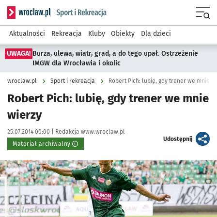
Serwis informacyjny wroclaw.pl podserwis: Sport i rekreacja
Menu
Aktualności
Rekreacja
Kluby
Obiekty
Dla dzieci
UWAGA!
Burza, ulewa, wiatr, grad, a do tego upał. Ostrzeżenie
IMGW dla Wrocławia i okolic
wroclaw.pl
Sport i rekreacja
Robert Pich: lubię, gdy trener we mnie w
Robert Pich: lubię, gdy trener we mnie
wierzy
Data publikacji:
Autor:
25.07.2014 00:00 |
Redakcja www.wroclaw.pl
artykuł
Udostępnij
Materiał archiwalny
Kliknij, aby powiększyć