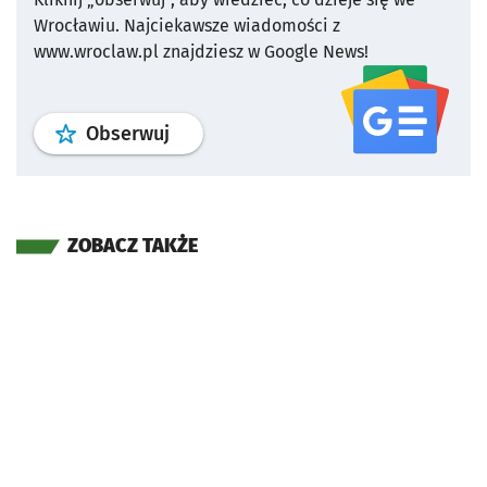
Wrocławiu.
Najciekawsze wiadomości z
www.wroclaw.pl znajdziesz w Google News!
profil
google news
serwisu wroclaw
Obserwuj
ZOBACZ TAKŻE