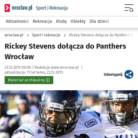
Serwis informacyjny wroclaw.pl podserwis: Sport i rekreacja
Menu
Aktualności
Rekreacja
Kluby
Obiekty
Dla dzieci
wroclaw.pl
Sport i rekreacja
Rickey Stevens dołącza do Panthers Wr
Rickey Stevens dołącza do Panthers
Wrocław
Data publikacji:
Autor:
23.12.2015 00:00 |
Redakcja www.wroclaw.pl
|
aktualizacja:
11 lat temu, 23.12.2015
artykuł
Udostępnij
Materiał archiwalny
Kliknij, aby powiększyć