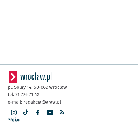
pl. Solny 14,
50-062
Wrocław
tel. 71 776 71 42
e-mail:
redakcja@araw.pl