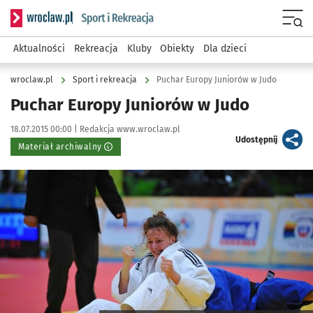
Serwis informacyjny wroclaw.pl podserwis: Sport i rekreacja
Menu
Aktualności
Rekreacja
Kluby
Obiekty
Dla dzieci
wroclaw.pl
Sport i rekreacja
Puchar Europy Juniorów w Judo
Puchar Europy Juniorów w Judo
Data publikacji:
Autor:
18.07.2015 00:00 |
Redakcja www.wroclaw.pl
artykuł
Udostępnij
Materiał archiwalny
Kliknij, aby powiększyć