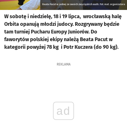
Beata Pacut w jednej ze swoich zwycięskich walk. Fot: mat. organizatora
W sobotę i niedzielę, 18 i 19 lipca, wrocławską halę
Orbita opanują młodzi judocy. Rozgrywany będzie
tam turniej Pucharu Europy Juniorów. Do
faworytów polskiej ekipy należą Beata Pacut w
kategorii powyżej 78 kg i Potr Kuczera (do 90 kg).
REKLAMA
ad