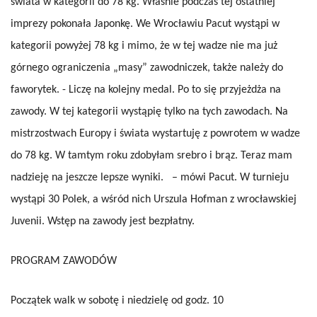
świata w kategorii do 78 kg. Właśnie podczas tej ostatniej
imprezy pokonała Japonkę. We Wrocławiu Pacut wystąpi w
kategorii powyżej 78 kg i mimo, że w tej wadze nie ma już
górnego ograniczenia „masy” zawodniczek, także należy do
faworytek. - Liczę na kolejny medal. Po to się przyjeżdża na
zawody. W tej kategorii wystąpię tylko na tych zawodach. Na
mistrzostwach Europy i świata wystartuję z powrotem w wadze
do 78 kg. W tamtym roku zdobyłam srebro i brąz. Teraz mam
nadzieję na jeszcze lepsze wyniki. – mówi Pacut. W turnieju
wystąpi 30 Polek, a wśród nich Urszula Hofman z wrocławskiej
Juvenii. Wstęp na zawody jest bezpłatny.
PROGRAM ZAWODÓW
Początek walk w sobotę i niedzielę od godz. 10