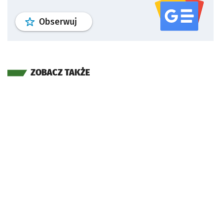
profil
google news
serwisu wroclaw
Obserwuj
ZOBACZ TAKŻE