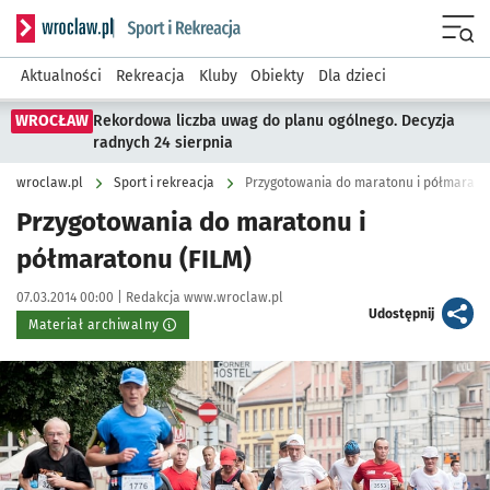
Serwis informacyjny wroclaw.pl podserwis: Sport i rekreacja
Menu
Aktualności
Rekreacja
Kluby
Obiekty
Dla dzieci
WROCŁAW
Rekordowa liczba uwag do planu ogólnego. Decyzja
radnych 24 sierpnia
wroclaw.pl
Sport i rekreacja
Przygotowania do maratonu i półmaraton
Przygotowania do maratonu i
półmaratonu (FILM)
Data publikacji:
Autor:
07.03.2014 00:00 |
Redakcja www.wroclaw.pl
artykuł
Udostępnij
Materiał archiwalny
Kliknij, aby powiększyć