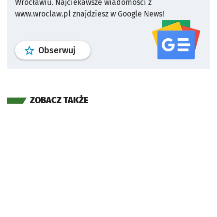
Wrocławiu.
Najciekawsze wiadomości z
www.wroclaw.pl znajdziesz w Google News!
profil
google news
serwisu wroclaw
Obserwuj
ZOBACZ TAKŻE