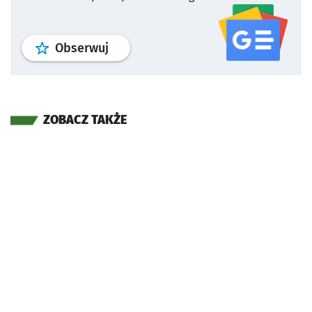
profil
google news
serwisu wroclaw
Obserwuj
ZOBACZ TAKŻE