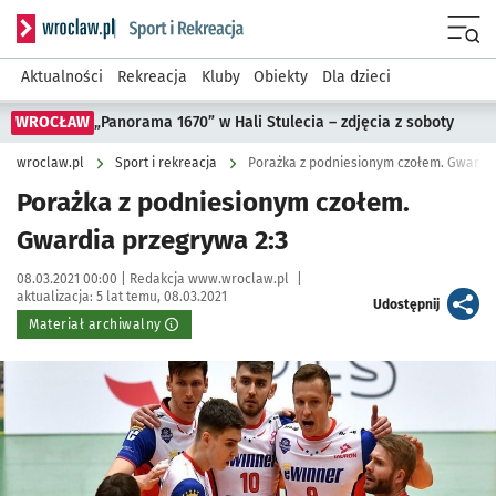
Serwis informacyjny wroclaw.pl podserwis: Sport i rekreacja
Menu
Aktualności
Rekreacja
Kluby
Obiekty
Dla dzieci
WROCŁAW
„Panorama 1670” w Hali Stulecia – zdjęcia z soboty
wroclaw.pl
Sport i rekreacja
Porażka z podniesionym czołem. Gwardia
Porażka z podniesionym czołem.
Gwardia przegrywa 2:3
Data publikacji:
Autor:
08.03.2021 00:00 |
Redakcja www.wroclaw.pl
|
aktualizacja:
5 lat temu, 08.03.2021
artykuł
Udostępnij
Materiał archiwalny
Kliknij, aby powiększyć