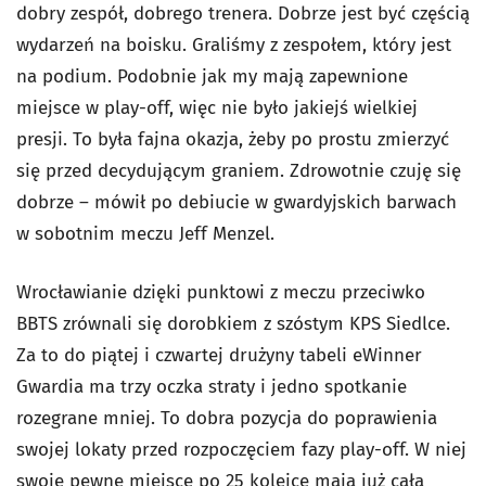
dobry zespół, dobrego trenera. Dobrze jest być częścią
wydarzeń na boisku. Graliśmy z zespołem, który jest
na podium. Podobnie jak my mają zapewnione
miejsce w play-off, więc nie było jakiejś wielkiej
presji. To była fajna okazja, żeby po prostu zmierzyć
się przed decydującym graniem. Zdrowotnie czuję się
dobrze – mówił po debiucie w gwardyjskich barwach
w sobotnim meczu Jeff Menzel.
Wrocławianie dzięki punktowi z meczu przeciwko
BBTS zrównali się dorobkiem z szóstym KPS Siedlce.
Za to do piątej i czwartej drużyny tabeli eWinner
Gwardia ma trzy oczka straty i jedno spotkanie
rozegrane mniej. To dobra pozycja do poprawienia
swojej lokaty przed rozpoczęciem fazy play-off. W niej
swoje pewne miejsce po 25 kolejce mają już cała