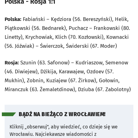
Polska - Rosja 1:1
Polska:
Fabiański – Kędziora (56. Bereszyński), Helik,
Piątkowski (56. Bednarek), Puchacz – Frankowski (80.
Linetty), Krychowiak, Klich (70. Kozłowski), Kownacki
(56. Jóźwiak) – Świerczok, Świderski (67. Moder)
Rosja:
Szunin (63. Safonow) – Kudriaszow, Semenow
(46. Diwiejew), Dżikija, Karawajew, Ozdoev (57.
Mukhin), Zobnin, Kuziajew (67. Żirkow), Gołowin,
Miranczuk (63. Żemaletdinow), Dziuba (67. Zabolotny)
BĄDŹ NA BIEŻĄCO Z WROCŁAWIEM!
Kliknij „obserwuj”, aby wiedzieć, co dzieje się we
Wrocławiu.
Najciekawsze wiadomości z