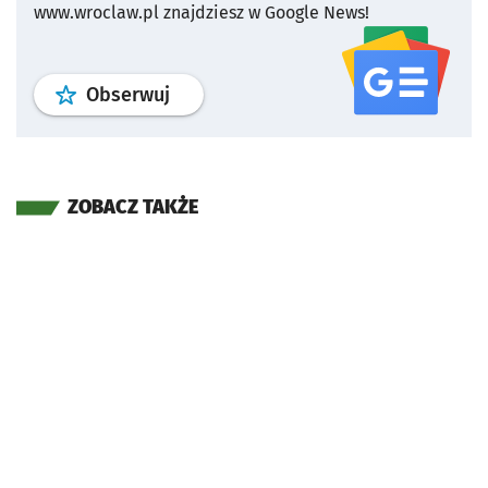
www.wroclaw.pl znajdziesz w Google News!
profil
google news
serwisu wroclaw
Obserwuj
ZOBACZ TAKŻE