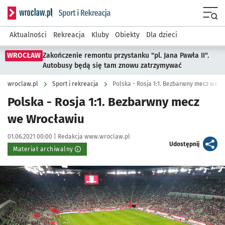
Serwis informacyjny wroclaw.pl podserwis: Sport i rekreacja
Menu
Aktualności
Rekreacja
Kluby
Obiekty
Dla dzieci
WROCŁAW
Zakończenie remontu przystanku "pl. Jana Pawła II".
Autobusy będą się tam znowu zatrzymywać
wroclaw.pl
Sport i rekreacja
Polska - Rosja 1:1. Bezbarwny mecz we 
Polska - Rosja 1:1. Bezbarwny mecz
we Wrocławiu
Data publikacji:
Autor:
01.06.2021 00:00 |
Redakcja www.wroclaw.pl
artykuł
Udostępnij
Materiał archiwalny
Kliknij, aby powiększyć