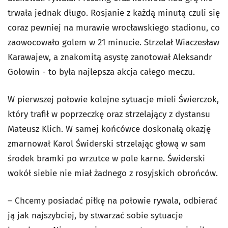
trwała jednak długo. Rosjanie z każdą minutą czuli się
coraz pewniej na murawie wrocławskiego stadionu, co
zaowocowało golem w 21 minucie. Strzelał Wiaczesław
Karawajew, a znakomitą asystę zanotował Aleksandr
Gołowin - to była najlepsza akcja całego meczu.
W pierwszej połowie kolejne sytuacje mieli Świerczok,
który trafił w poprzeczkę oraz strzelający z dystansu
Mateusz Klich. W samej końcówce doskonałą okazję
zmarnował Karol Świderski strzelając głową w sam
środek bramki po wrzutce w pole karne. Świderski
wokół siebie nie miał żadnego z rosyjskich obrońców.
– Chcemy posiadać piłkę na połowie rywala, odbierać
ją jak najszybciej, by stwarzać sobie sytuacje