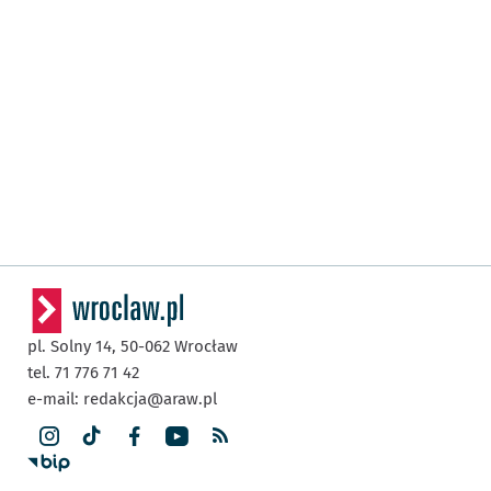
pl. Solny 14,
50-062
Wrocław
tel. 71 776 71 42
e-mail:
redakcja@araw.pl