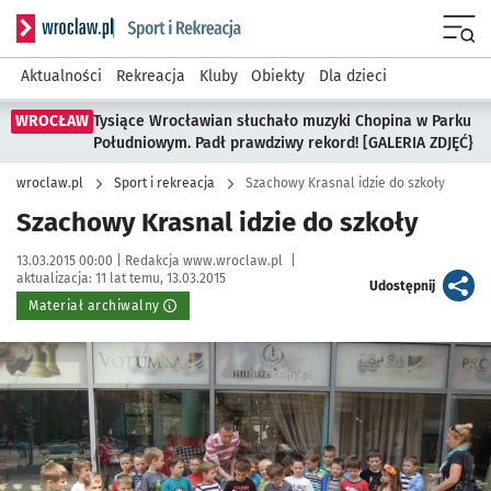
Serwis informacyjny wroclaw.pl podserwis: Sport i rekreacja
Menu
Aktualności
Rekreacja
Kluby
Obiekty
Dla dzieci
WROCŁAW
Tysiące Wrocławian słuchało muzyki Chopina w Parku
Południowym. Padł prawdziwy rekord! [GALERIA ZDJĘĆ}
wroclaw.pl
Sport i rekreacja
Szachowy Krasnal idzie do szkoły
Szachowy Krasnal idzie do szkoły
Data publikacji:
Autor:
13.03.2015 00:00 |
Redakcja www.wroclaw.pl
|
aktualizacja:
11 lat temu, 13.03.2015
artykuł
Udostępnij
Materiał archiwalny
Kliknij, aby powiększyć