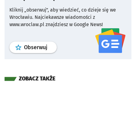
Kliknij „obserwuj”, aby wiedzieć, co dzieje się we
Wrocławiu.
Najciekawsze wiadomości z
www.wroclaw.pl znajdziesz w Google News!
profil
google news
serwisu wroclaw
Obserwuj
ZOBACZ TAKŻE