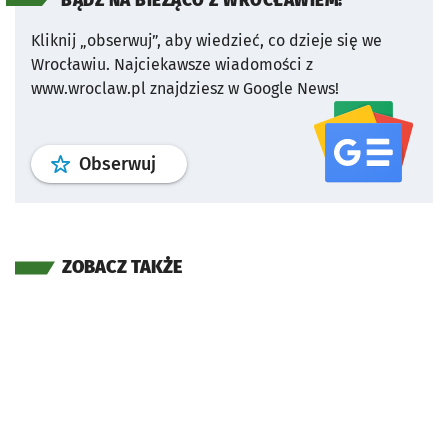
BĄDŹ NA BIEŻĄCO Z WROCŁAWIEM!
Kliknij „obserwuj”, aby wiedzieć, co dzieje się we
Wrocławiu.
Najciekawsze wiadomości z
www.wroclaw.pl znajdziesz w Google News!
profil
google news
serwisu wroclaw
Obserwuj
ZOBACZ TAKŻE