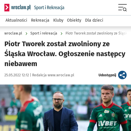
Serwis informacyjny wroclaw.pl podserwis: Sport i rekreacja
Menu
Aktualności
Rekreacja
Kluby
Obiekty
Dla dzieci
wroclaw.pl
Sport i rekreacja
Piotr Tworek został zwolniony ze Śląsk
Piotr Tworek został zwolniony ze
Śląska Wrocław. Ogłoszenie następcy
niebawem
Data publikacji:
Autor:
artykuł
25.05.2022 12:12 |
Redakcja www.wroclaw.pl
Udostępnij
Kliknij, aby powiększyć