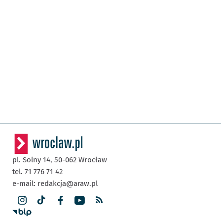
pl. Solny 14,
50-062
Wrocław
tel. 71 776 71 42
e-mail:
redakcja@araw.pl